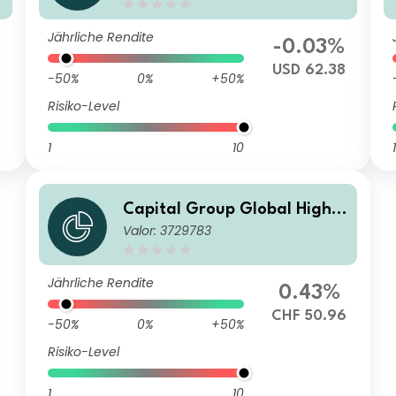
P
Jährliche Rendite
%
-0.03%
5
USD 62.38
-50%
0%
+50%
Risiko-Level
1
10
1
Capital Group Global High I
Valor: 3729783
ncome Opportunities (LUX)
A4
Jährliche Rendite
0.43%
CHF 50.96
-50%
0%
+50%
Risiko-Level
1
10