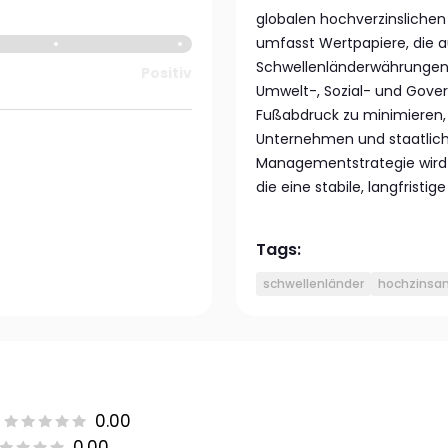
globalen hochverzinslichen
umfasst Wertpapiere, die 
Schwellenländerwährungen l
Positiv
Umwelt-, Sozial- und Gover
Fußabdruck zu minimieren,
Unternehmen und staatlich
Managementstrategie wird
die eine stabile, langfrist
Tags:
schwellenländer
hochzinsan
0.00
0.00