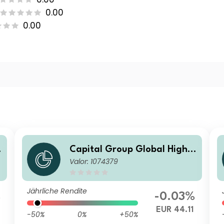
0.00
0.00
Capital Group Global High I
Valor: 1074379
ncome Opportunities (LUX)
B
Jährliche Rendite
%
-0.03%
EUR 44.11
-50%
0%
+50%