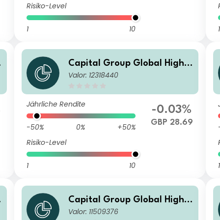
Risiko-Level
1
10
1
Capital Group Global High I
Valor: 12318440
ncome Opportunities (LUX)
Bh-GBP
Jährliche Rendite
%
-0.03%
GBP 28.69
-50%
0%
+50%
Risiko-Level
1
10
1
Capital Group Global High I
Valor: 11509376
ncome Opportunities (LUX)