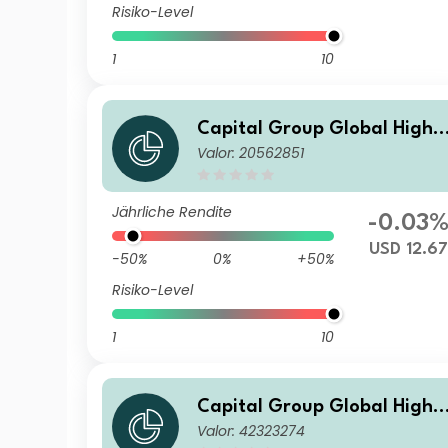
Risiko-Level
1
10
Capital Group Global High I
Valor: 20562851
ncome Opportunities (LUX)
Bgd
Jährliche Rendite
-0.03
USD 12.67
-50%
0%
+50%
Risiko-Level
1
10
Capital Group Global High I
Valor: 42323274
ncome Opportunities (LUX)