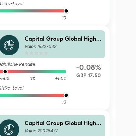
Risiko-Level
10
Capital Group Global High I
Valor: 19327042
ncome Opportunities (LUX)
Zgd
Jährliche Rendite
-0.08%
GBP 17.50
-50%
0%
+50%
Risiko-Level
10
Capital Group Global High I
Valor: 20026477
ncome Opportunities (LUX)