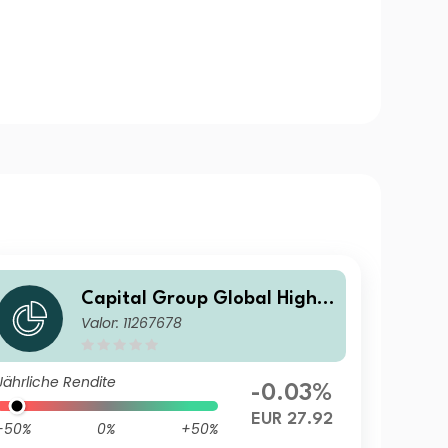
Capital Group Global High I
Valor: 11267678
ncome Opportunities (LUX)
Bgdh-EUR
Jährliche Rendite
-0.03%
EUR 27.92
-50%
0%
+50%