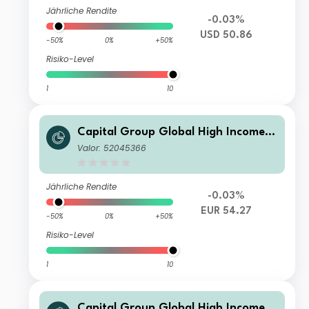
Jährliche Rendite
-0.03%
USD 50.86
-50%
0%
+50%
Risiko-Level
1
10
Capital Group Global High Income
Opportunities (LUX) ZL
Valor: 52045366
Jährliche Rendite
-0.03%
EUR 54.27
-50%
0%
+50%
Risiko-Level
1
10
Capital Group Global High Income