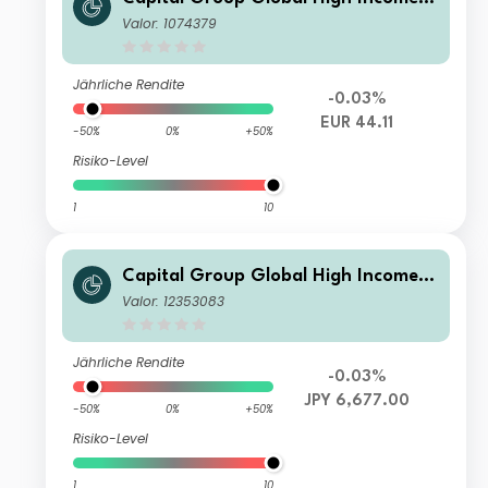
Opportunities (LUX) B
Valor: 1074379
Jährliche Rendite
-0.03%
EUR 44.11
-50%
0%
+50%
Risiko-Level
1
10
Capital Group Global High Income
Opportunities (LUX) Cfdmh-JPY
Valor: 12353083
Jährliche Rendite
-0.03%
JPY 6,677.00
-50%
0%
+50%
Risiko-Level
1
10