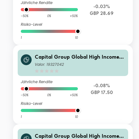
Jährliche Rendite
-0.03%
GBP 28.69
-50%
0%
+50%
Risiko-Level
1
10
Capital Group Global High Income
Opportunities (LUX) Zgd
Valor: 19327042
Jährliche Rendite
-0.08%
GBP 17.50
-50%
0%
+50%
Risiko-Level
1
10
Capital Group Global High Income