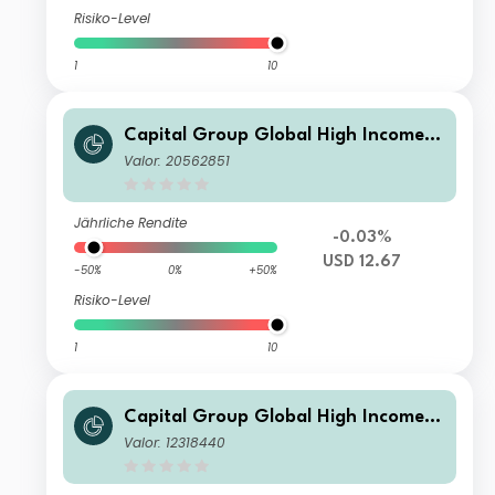
Risiko-Level
1
10
Capital Group Global High Income
Opportunities (LUX) Bgd
Valor: 20562851
Jährliche Rendite
-0.03%
USD 12.67
-50%
0%
+50%
Risiko-Level
1
10
Capital Group Global High Income
Opportunities (LUX) Bh-GBP
Valor: 12318440