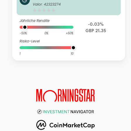
Opportunities (LUX) Bfdmh-GBP
Valor: 42323274
Jährliche Rendite
-0.03%
GBP 21.35
-50%
0%
+50%
Risiko-Level
1
10