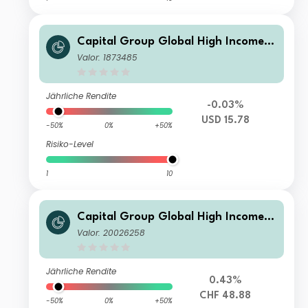
Capital Group Global High Income
Opportunities (LUX) Bd
Valor: 1873485
Jährliche Rendite
-0.03%
USD 15.78
-50%
0%
+50%
Risiko-Level
1
10
Capital Group Global High Income
Opportunities (LUX) Z
Valor: 20026258
Jährliche Rendite
0.43%
CHF 48.88
-50%
0%
+50%