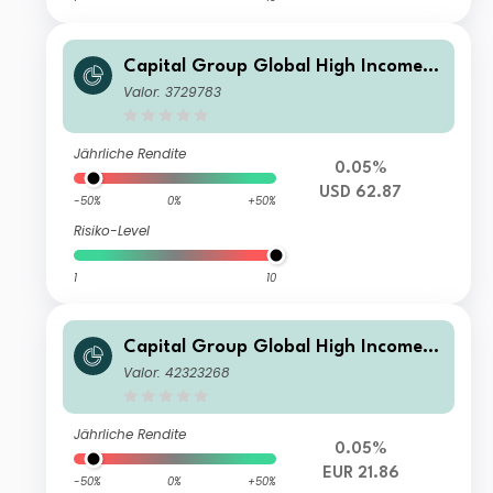
Capital Group Global High Income
Opportunities (LUX) A4
Valor: 3729783
Jährliche Rendite
0.05%
USD 62.87
-50%
0%
+50%
Risiko-Level
1
10
Capital Group Global High Income
Opportunities (LUX) Bfdmh-EUR
Valor: 42323268
Jährliche Rendite
0.05%
EUR 21.86
-50%
0%
+50%