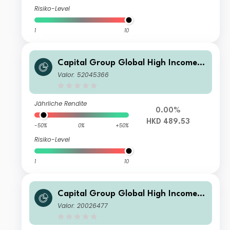
Risiko-Level
1
10
Capital Group Global High Income
Opportunities (LUX) ZL
Valor: 52045366
Jährliche Rendite
0.00%
HKD 489.53
-50%
0%
+50%
Risiko-Level
1
10
Capital Group Global High Income
Opportunities (LUX) Zh-GBP
Valor: 20026477