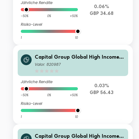
Jährliche Rendite
0.06%
GBP 34.68
-50%
0%
+50%
Risiko-Level
1
10
Capital Group Global High Income
Opportunities (LUX) C
Valor: 820987
Jährliche Rendite
0.03%
GBP 56.43
-50%
0%
+50%
Risiko-Level
1
10
Capital Group Global High Income