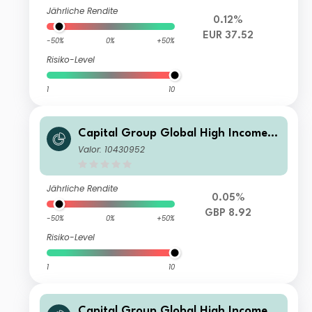
Jährliche Rendite
0.12%
EUR 37.52
-50%
0%
+50%
Risiko-Level
1
10
Capital Group Global High Income
Opportunities (LUX) Bdh-GBP
Valor: 10430952
Jährliche Rendite
0.05%
GBP 8.92
-50%
0%
+50%
Risiko-Level
1
10
Capital Group Global High Income