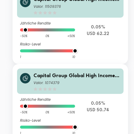
Opportunities (LUX) P
Valor: 11509376
Jährliche Rendite
0.05%
USD 62.22
-50%
0%
+50%
Risiko-Level
1
10
Capital Group Global High Income
Opportunities (LUX) B
Valor: 1074379
Jährliche Rendite
0.05%
USD 50.74
-50%
0%
+50%
Risiko-Level
1
10