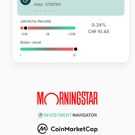
Opportunities (LUX) A4
Valor: 3729783
Jährliche Rendite
0.24%
CHF 51.45
-50%
0%
+50%
Risiko-Level
1
10