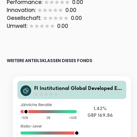
Performance:
0.00
Innovation:
0.00
Gesellschaft:
0.00
Umwelt:
0.00
WEITERE ANTEILSKLASSEN DIESES FONDS
FI Institutional Global Developed Eq
uity Fund Sterling GBP Unhedged Cl
ass
Jährliche Rendite
1.42%
GBP 169.86
-50%
0%
+50%
Risiko-Level