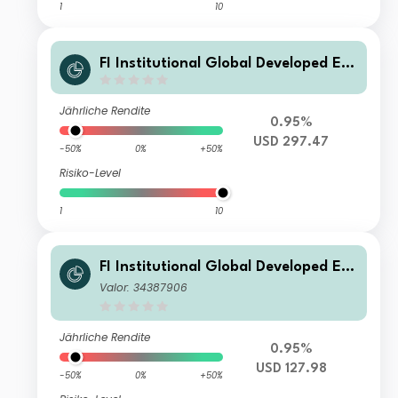
1
10
FI Institutional Global Developed Eq
uity Fund USD Class
Jährliche Rendite
0.95%
USD 297.47
-50%
0%
+50%
Risiko-Level
1
10
FI Institutional Global Developed Eq
uity Fund B USD
Valor: 34387906
Jährliche Rendite
0.95%
USD 127.98
-50%
0%
+50%