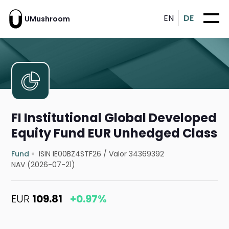
EN
DE
UMushroom
FI Institutional Global Developed
Equity Fund EUR Unhedged Class
Fund
ISIN IE00BZ4STF26
/
Valor 34369392
NAV (2026-07-21)
EUR
109.81
+0.97%