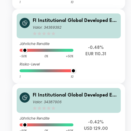
1
10
FI Institutional Global Developed Eq
uity Fund EUR Unhedged Class
Valor: 34369392
Jährliche Rendite
-0.48%
EUR 110.31
-50%
0%
+50%
Risiko-Level
1
10
FI Institutional Global Developed Eq
uity Fund B USD
Valor: 34387906
Jährliche Rendite
-0.42%
USD 129.00
-50%
0%
+50%