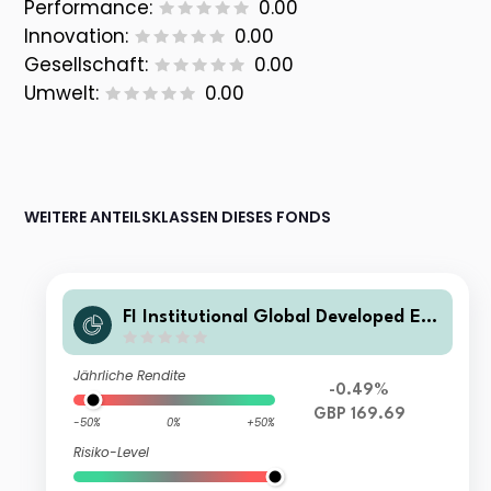
Performance:
0.00
Innovation:
0.00
Gesellschaft:
0.00
Umwelt:
0.00
WEITERE ANTEILSKLASSEN DIESES FONDS
FI Institutional Global Developed Eq
uity Fund Sterling GBP Unhedged Cl
ass
Jährliche Rendite
-0.49%
GBP 169.69
-50%
0%
+50%
Risiko-Level