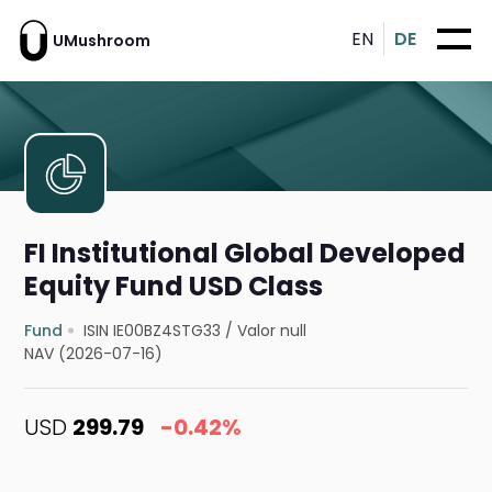
EN
DE
UMushroom
FI Institutional Global Developed
Equity Fund USD Class
Fund
ISIN IE00BZ4STG33
/
Valor null
NAV (2026-07-16)
USD
299.79
-0.42%