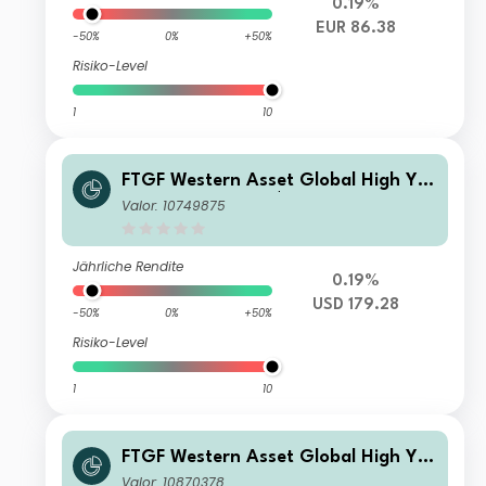
0.19%
EUR 86.38
-50%
0%
+50%
Risiko-Level
1
10
FTGF Western Asset Global High Yiel
d Fund Class E US$ Accumulating
Valor: 10749875
Jährliche Rendite
0.19%
USD 179.28
-50%
0%
+50%
Risiko-Level
1
10
FTGF Western Asset Global High Yiel
d Fund Class X GBP Distributing (D)
Valor: 10870378