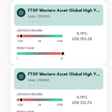
FTGF Western Asset Global High Yiel
d Fund Class F US$ Accumulating
Valor: 12168120
Jährliche Rendite
0.19%
USD 193.28
-50%
0%
+50%
Risiko-Level
1
10
FTGF Western Asset Global High Yiel
d Fund Class A (G) US$ Accumulatin
Valor: 2910180
g
Jährliche Rendite
0.19%
USD 213.70
-50%
0%
+50%
Risiko-Level