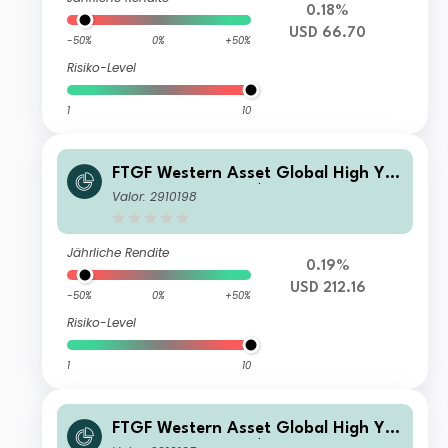
0.18%
USD 66.70
-50%
0%
+50%
Risiko-Level
1
10
FTGF Western Asset Global High Yiel
d Fund Class A US$ Accumulating
Valor: 2910198
Jährliche Rendite
0.19%
USD 212.16
-50%
0%
+50%
Risiko-Level
1
10
FTGF Western Asset Global High Yiel