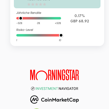
(Hedged)
Jährliche Rendite
0.17%
GBP 68.92
-50%
0%
+50%
Risiko-Level
1
10