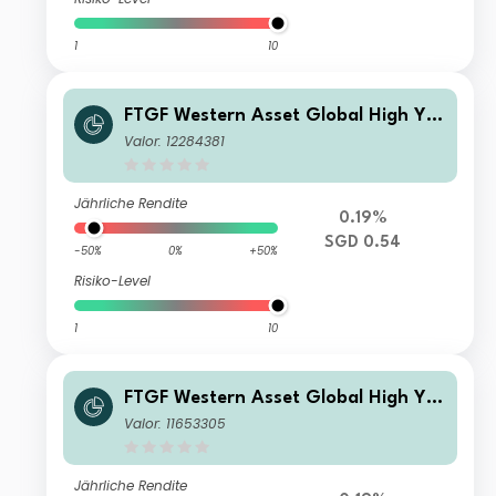
1
10
FTGF Western Asset Global High Yiel
d Fund Class A SGD Distributing (M)
Valor: 12284381
(Hedged) Plus
Jährliche Rendite
0.19%
SGD 0.54
-50%
0%
+50%
Risiko-Level
1
10
FTGF Western Asset Global High Yiel
d Fund Class P1 EUR Distributing (M)
Valor: 11653305
(Hedged)
Jährliche Rendite