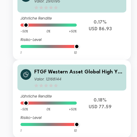
d Fund Class X US$ Distributing (D)
Valor: 2910195
Jährliche Rendite
0.17%
USD 86.93
-50%
0%
+50%
Risiko-Level
1
10
FTGF Western Asset Global High Yiel
d Fund Class F US$ Distributing (D)
Valor: 12168144
Jährliche Rendite
0.18%
USD 77.59
-50%
0%
+50%
Risiko-Level
1
10