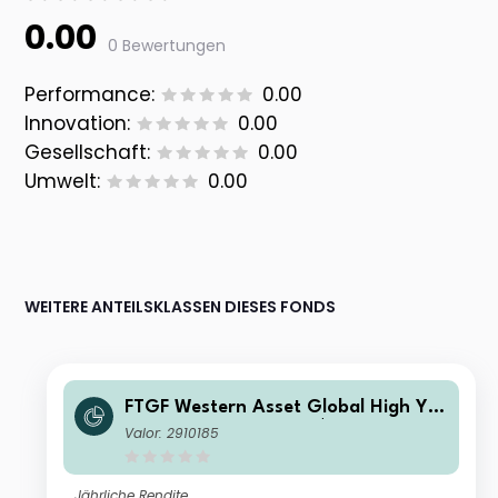
0.00
0 Bewertungen
Performance:
0.00
Innovation:
0.00
Gesellschaft:
0.00
Umwelt:
0.00
WEITERE ANTEILSKLASSEN DIESES FONDS
FTGF Western Asset Global High Yiel
d Fund Class A (G) US$ Distributing
Valor: 2910185
(D)
Jährliche Rendite