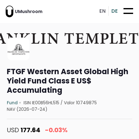
EN
DE
UMushroom
FTGF Western Asset Global High
Yield Fund Class E US$
Accumulating
Fund
ISIN IE00B56HL515
/
Valor 10749875
NAV (2026-07-24)
USD
177.64
-0.03%