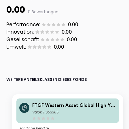
0.00
0 Bewertungen
Performance:
0.00
Innovation:
0.00
Gesellschaft:
0.00
Umwelt:
0.00
WEITERE ANTEILSKLASSEN DIESES FONDS
FTGF Western Asset Global High Yiel
d Fund Class P1 EUR Distributing (M)
Valor: 11653305
(Hedged)
Jährliche Rendite