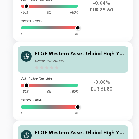
-0.04%
EUR 85.60
-50%
0%
+50%
Risiko-Level
1
10
FTGF Western Asset Global High Yiel
d Fund Class A Euro Distributing (D)
Valor: 10870335
(Hedged)
Jährliche Rendite
-0.08%
EUR 61.80
-50%
0%
+50%
Risiko-Level
1
10
FTGF Western Asset Global High Yiel