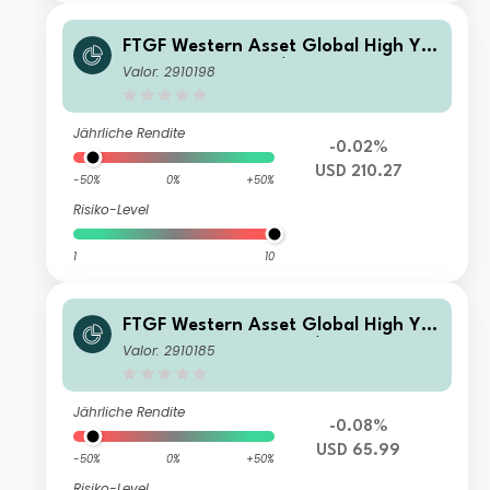
FTGF Western Asset Global High Yiel
d Fund Class A US$ Accumulating
Valor: 2910198
Jährliche Rendite
-0.02%
USD 210.27
-50%
0%
+50%
Risiko-Level
1
10
FTGF Western Asset Global High Yiel
d Fund Class A (G) US$ Distributing
Valor: 2910185
(D)
Jährliche Rendite
-0.08%
USD 65.99
-50%
0%
+50%
Risiko-Level