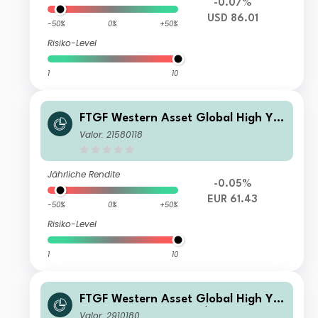
-0.07%
USD 86.01
-50%
0%
+50%
Risiko-Level
1
10
FTGF Western Asset Global High Yiel
d Fund Class E Euro Distributing (M)
Valor: 21580118
(Hedged)
Jährliche Rendite
-0.05%
EUR 61.43
-50%
0%
+50%
Risiko-Level
1
10
FTGF Western Asset Global High Yiel
d Fund Class A (G) US$ Accumulatin
Valor: 2910180