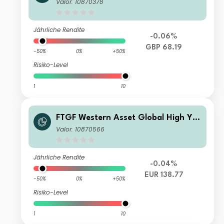
d Fund Class X GBP Distributing (D)
Valor: 10870378
(Hedged)
Jährliche Rendite
-0.06%
GBP 68.19
-50%
0%
+50%
Risiko-Level
1
10
FTGF Western Asset Global High Yiel
d Fund Premier Class Euro Accumula
Valor: 10870566
ting (Hedged)
Jährliche Rendite
-0.04%
EUR 138.77
-50%
0%
+50%
Risiko-Level
1
10