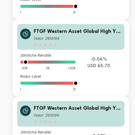
1
10
FTGF Western Asset Global High Yiel
d Fund Class C US$ Distributing (D)
Valor: 2910194
Jährliche Rendite
-0.06%
USD 65.70
-50%
0%
+50%
Risiko-Level
1
10
FTGF Western Asset Global High Yiel
d Fund Class X US$ Distributing (D)
Valor: 2910195
Jährliche Rendite