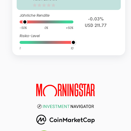
g
Jährliche Rendite
-0.03%
USD 211.77
-50%
0%
+50%
Risiko-Level
1
10