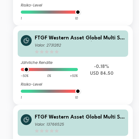
Risiko-Level
1
10
FTGF Western Asset Global Multi Str
ategy Fund Class X US$ Distributing
Valor: 2731282
(D)
Jährliche Rendite
-0.18%
USD 84.50
-50%
0%
+50%
Risiko-Level
1
10
FTGF Western Asset Global Multi Str
ategy Fund Class P2 USD Acc
Valor: 13766525