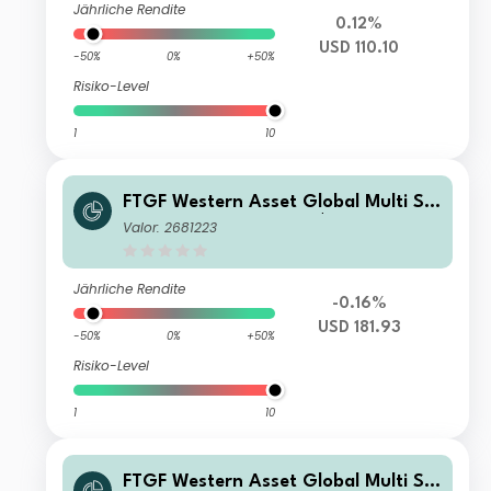
Jährliche Rendite
0.12%
USD 110.10
-50%
0%
+50%
Risiko-Level
1
10
FTGF Western Asset Global Multi Str
ategy Fund Class A US$ Accumulatin
Valor: 2681223
g
Jährliche Rendite
-0.16%
USD 181.93
-50%
0%
+50%
Risiko-Level
1
10
FTGF Western Asset Global Multi Str