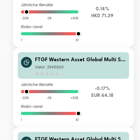
Jährliche Rendite
0.14%
HKD 71.39
-50%
0%
+50%
Risiko-Level
1
10
FTGF Western Asset Global Multi Str
ategy Fund Premier Class Euro Distri
Valor: 3345900
buting (M) (Hedged)
Jährliche Rendite
-0.17%
EUR 64.18
-50%
0%
+50%
Risiko-Level
1
10
FTGF Western Asset Global Multi Str