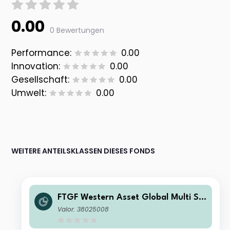
0.00
0 Bewertungen
Performance:
0.00
Innovation:
0.00
Gesellschaft:
0.00
Umwelt:
0.00
WEITERE ANTEILSKLASSEN DIESES FONDS
FTGF Western Asset Global Multi Str
ategy Fund Class A HKD Distributing
Valor: 38025008
(M) Plus