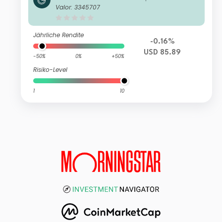
ategy Fund Class A US$ Distributing
Valor: 3345707
(M)
Jährliche Rendite
-0.16%
USD 85.89
-50%
0%
+50%
Risiko-Level
1
10