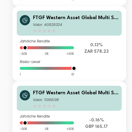
FTGF Western Asset Global Multi Str
ategy Fund Class A ZAR Distributing
Valor: 40826324
(M) (Hedged) Plus
Jährliche Rendite
0.13%
ZAR 578.23
-50%
0%
+50%
Risiko-Level
1
10
FTGF Western Asset Global Multi Str
ategy Fund LM Class GBP Accumulat
Valor: 11396138
ing (Hedged)
Jährliche Rendite
-0.16%
GBP 165.17
-50%
0%
+50%