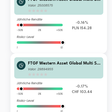
ategy Fund Premier Class PLN Accu
Valor: 25008575
mulating (Hedged)
Jährliche Rendite
-0.16%
PLN 154.28
-50%
0%
+50%
Risiko-Level
1
10
FTGF Western Asset Global Multi Str
ategy Fund Premier Class CHF Accu
Valor: 29894955
mulating (Hedged)
Jährliche Rendite
-0.17%
CHF 103.44
-50%
0%
+50%
Risiko-Level
1
10