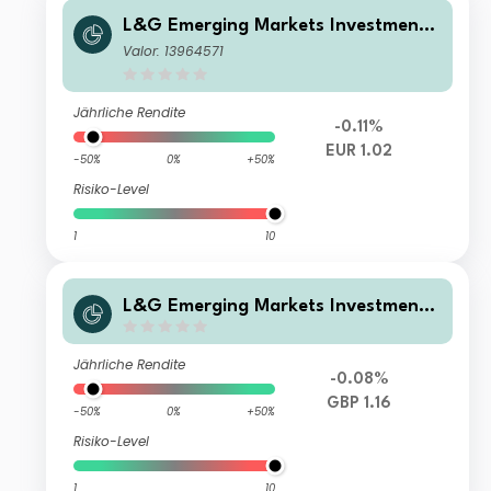
L&G Emerging Markets Investment
Grade Hard Currency Corporate Bo
Valor: 13964571
nd Fund P EUR Hedged Acc
Jährliche Rendite
-0.11%
EUR 1.02
-50%
0%
+50%
Risiko-Level
1
10
L&G Emerging Markets Investment
Grade Hard Currency Corporate Bo
nd Fund Z GBP Hedged Acc
Jährliche Rendite
-0.08%
GBP 1.16
-50%
0%
+50%
Risiko-Level
1
10