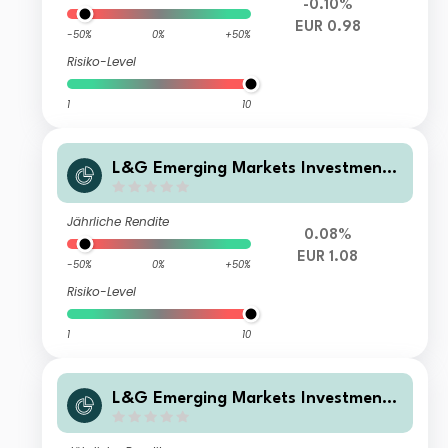
-0.10%
EUR 0.98
-50%
0%
+50%
Risiko-Level
1
10
L&G Emerging Markets Investment
Grade Hard Currency Corporate Bo
nd Fund I EUR Acc
Jährliche Rendite
0.08%
EUR 1.08
-50%
0%
+50%
Risiko-Level
1
10
L&G Emerging Markets Investment
Grade Hard Currency Corporate Bo
nd Fund Z USD Acc