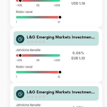
USD 1.16
-50%
0%
+50%
Risiko-Level
1
10
L&G Emerging Markets Investment
Grade Hard Currency Corporate Bo
nd Fund I EUR Hedged Acc
Jährliche Rendite
0.06%
EUR 1.10
-50%
0%
+50%
Risiko-Level
1
10
L&G Emerging Markets Investment
Grade Hard Currency Corporate Bo
nd Fund I EUR Hedged Inc
Jährliche Rendite