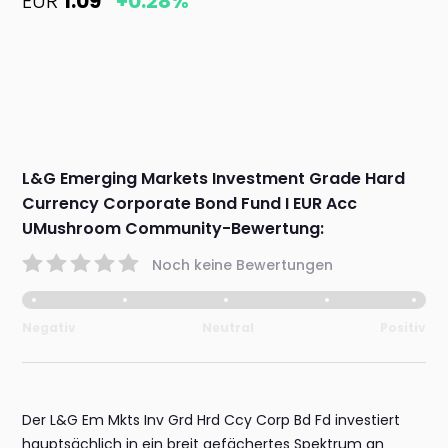
EUR
1.09
+0.28%
L&G Emerging Markets Investment Grade Hard
Currency Corporate Bond Fund I EUR Acc
UMushroom Community-Bewertung:
Noch keine Bewertungen
Negativ
Neutral
Positiv
Der L&G Em Mkts Inv Grd Hrd Ccy Corp Bd Fd investiert
hauptsächlich in ein breit gefächertes Spektrum an