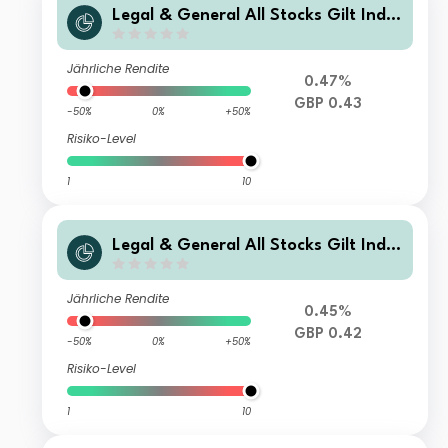
Legal & General All Stocks Gilt Inde
x Trust L Class Accumulation
Jährliche Rendite
0.47%
GBP 0.43
-50%
0%
+50%
Risiko-Level
1
10
Legal & General All Stocks Gilt Inde
x Trust R Class Accumulation
Jährliche Rendite
0.45%
GBP 0.42
-50%
0%
+50%
Risiko-Level
1
10