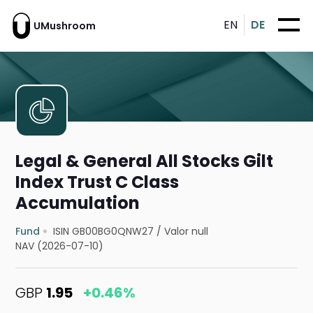
EN
DE
UMushroom
Legal & General All Stocks Gilt
Index Trust C Class
Accumulation
Fund
ISIN GB00BG0QNW27
/
Valor null
NAV (2026-07-10)
GBP
1.95
+0.46%