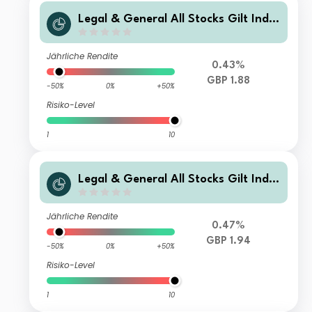
Legal & General All Stocks Gilt Inde
x Trust F Class Accumulation
Jährliche Rendite
0.43%
GBP 1.88
-50%
0%
+50%
Risiko-Level
1
10
Legal & General All Stocks Gilt Inde
x Trust I Class Accumulation
Jährliche Rendite
0.47%
GBP 1.94
-50%
0%
+50%
Risiko-Level
1
10