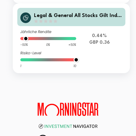
Legal & General All Stocks Gilt Inde
x Trust R Class Distribution
Jährliche Rendite
0.44%
GBP 0.36
-50%
0%
+50%
Risiko-Level
1
10