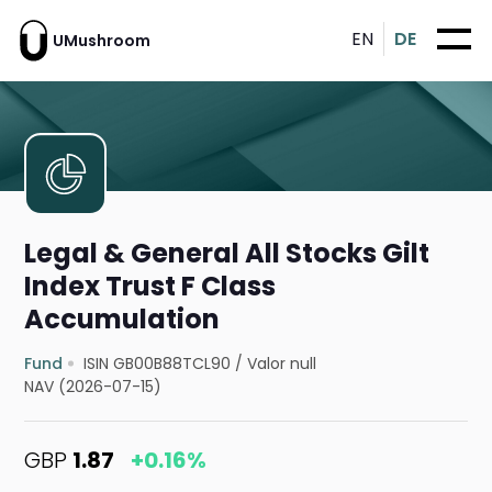
EN
DE
UMushroom
Legal & General All Stocks Gilt
Index Trust F Class
Accumulation
Fund
ISIN GB00B88TCL90
/
Valor null
NAV (2026-07-15)
GBP
1.87
+0.16%