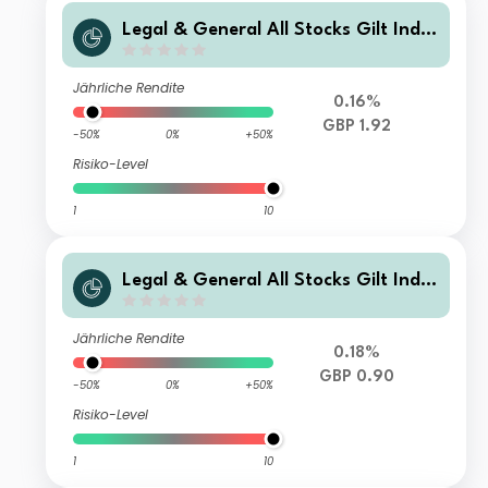
Legal & General All Stocks Gilt Inde
x Trust I Class Accumulation
Jährliche Rendite
0.16%
GBP 1.92
-50%
0%
+50%
Risiko-Level
1
10
Legal & General All Stocks Gilt Inde
x Trust I Class Distribution
Jährliche Rendite
0.18%
GBP 0.90
-50%
0%
+50%
Risiko-Level
1
10