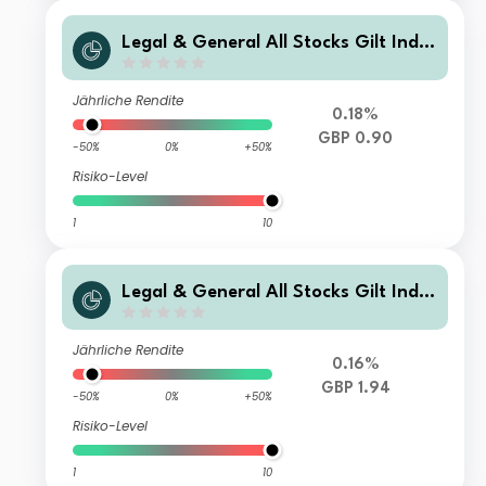
Legal & General All Stocks Gilt Inde
x Trust C Class Distribution
Jährliche Rendite
0.18%
GBP 0.90
-50%
0%
+50%
Risiko-Level
1
10
Legal & General All Stocks Gilt Inde
x Trust C Class Accumulation
Jährliche Rendite
0.16%
GBP 1.94
-50%
0%
+50%
Risiko-Level
1
10