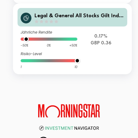
Legal & General All Stocks Gilt Inde
x Trust R Class Distribution
Jährliche Rendite
0.17%
GBP 0.36
-50%
0%
+50%
Risiko-Level
1
10