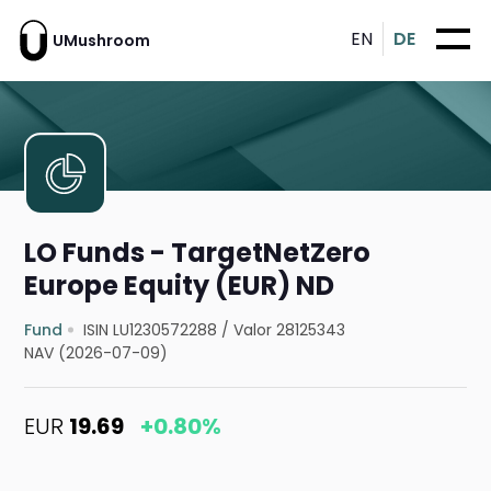
EN
DE
UMushroom
LO Funds - TargetNetZero
Europe Equity (EUR) ND
Fund
ISIN LU1230572288
/
Valor 28125343
NAV (2026-07-09)
EUR
19.69
+0.80%