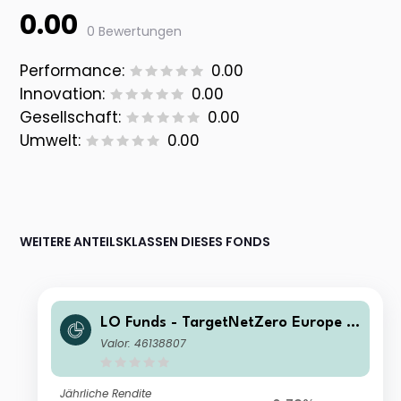
0.00
0 Bewertungen
Performance:
0.00
Innovation:
0.00
Gesellschaft:
0.00
Umwelt:
0.00
WEITERE ANTEILSKLASSEN DIESES FONDS
LO Funds - TargetNetZero Europe E
quity (EUR) Multi-Curr Hedged IA
Valor: 46138807
Jährliche Rendite