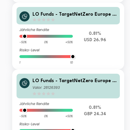
LO Funds - TargetNetZero Europe E
quity Syst. NAV Hdg X1 (USD) M A
Jährliche Rendite
0.81%
USD 26.96
-50%
0%
+50%
Risiko-Level
1
10
LO Funds - TargetNetZero Europe E
quity Syst. NAV Hdg (GBP) NA
Valor: 28126393
Jährliche Rendite
0.81%
GBP 24.34
-50%
0%
+50%
Risiko-Level