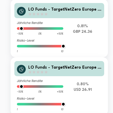
LO Funds - TargetNetZero Europe E
quity Syst. NAV Hdg (GBP) IA
Jährliche Rendite
0.81%
GBP 24.36
-50%
0%
+50%
Risiko-Level
1
10
LO Funds - TargetNetZero Europe E
quity Syst. NAV Hdg (USD) IA
Jährliche Rendite
0.80%
USD 26.91
-50%
0%
+50%
Risiko-Level
1
10