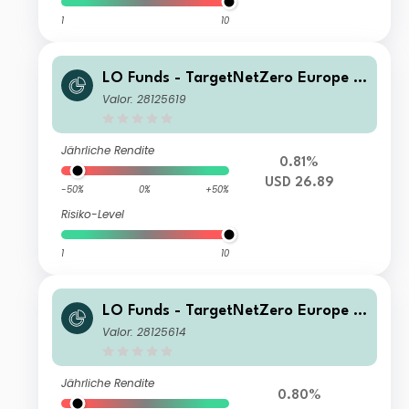
1
10
LO Funds - TargetNetZero Europe E
quity Syst. Hdg (USD) NA
Valor: 28125619
Jährliche Rendite
0.81%
USD 26.89
-50%
0%
+50%
Risiko-Level
1
10
LO Funds - TargetNetZero Europe E
quity (EUR) SA
Valor: 28125614
Jährliche Rendite
0.80%