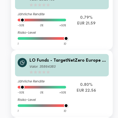
Jährliche Rendite
0.79%
EUR 21.59
-50%
0%
+50%
Risiko-Level
1
10
LO Funds - TargetNetZero Europe E
quity (EUR) IA
Valor: 35864383
Jährliche Rendite
0.80%
EUR 22.56
-50%
0%
+50%
Risiko-Level
1
10