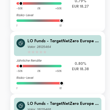
0.79%
EUR 18.27
-50%
0%
+50%
Risiko-Level
1
10
LO Funds - TargetNetZero Europe E
quity (EUR) MD
Valor: 28125464
Jährliche Rendite
0.80%
EUR 18.38
-50%
0%
+50%
Risiko-Level
1
10
LO Funds - TargetNetZero Europe E
quity (EUR) PA
Valor: 28125468