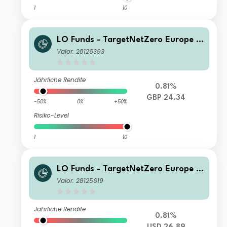
1
10
LO Funds - TargetNetZero Europe E
quity Syst. NAV Hdg (GBP) NA
Valor: 28126393
Jährliche Rendite
0.81%
GBP 24.34
-50%
0%
+50%
Risiko-Level
1
10
LO Funds - TargetNetZero Europe E
quity Syst. Hdg (USD) NA
Valor: 28125619
Jährliche Rendite
0.81%