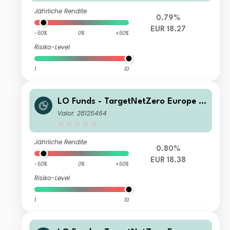
Jährliche Rendite
0.79%
EUR 18.27
-50%
0%
+50%
Risiko-Level
1
10
LO Funds - TargetNetZero Europe E
quity (EUR) MD
Valor: 28125464
Jährliche Rendite
0.80%
EUR 18.38
-50%
0%
+50%
Risiko-Level
1
10