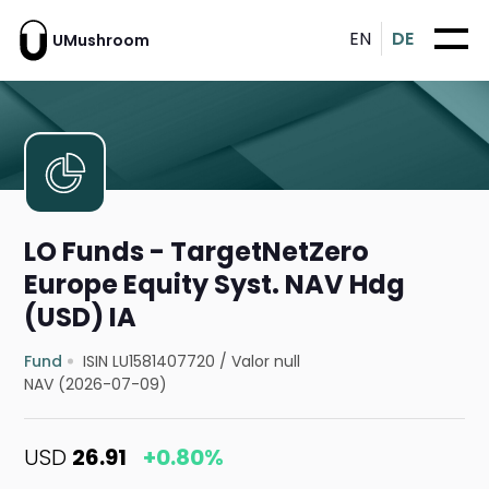
EN
DE
UMushroom
LO Funds - TargetNetZero
Europe Equity Syst. NAV Hdg
(USD) IA
Fund
ISIN LU1581407720
/
Valor null
NAV (2026-07-09)
USD
26.91
+0.80%