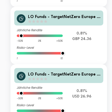
1
10
LO Funds - TargetNetZero Europe E
quity Syst. NAV Hdg (GBP) IA
Jährliche Rendite
0.81%
GBP 24.36
-50%
0%
+50%
Risiko-Level
1
10
LO Funds - TargetNetZero Europe E
quity Syst. NAV Hdg X1 (USD) M A
Jährliche Rendite
0.81%
USD 26.96
-50%
0%
+50%
Risiko-Level