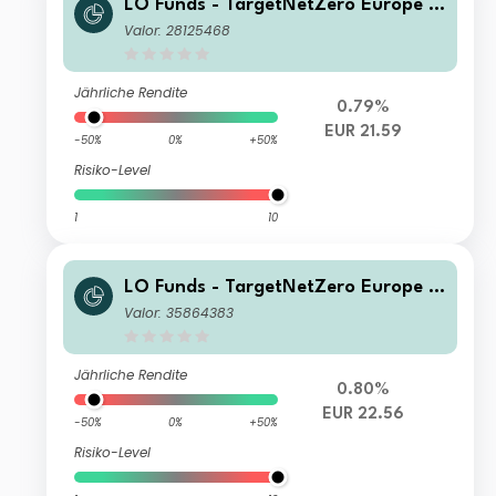
LO Funds - TargetNetZero Europe E
quity (EUR) PA
Valor: 28125468
Jährliche Rendite
0.79%
EUR 21.59
-50%
0%
+50%
Risiko-Level
1
10
LO Funds - TargetNetZero Europe E
quity (EUR) IA
Valor: 35864383
Jährliche Rendite
0.80%
EUR 22.56
-50%
0%
+50%
Risiko-Level