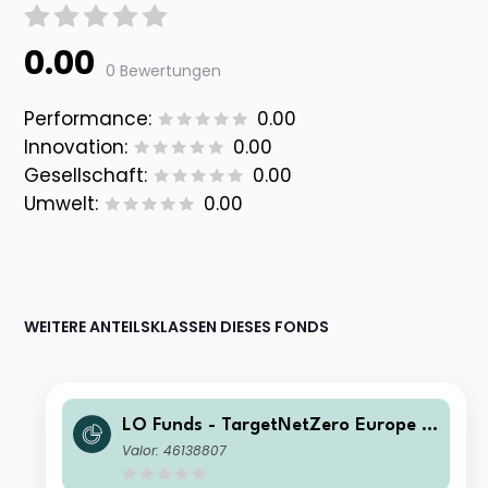
0.00
0 Bewertungen
Performance:
0.00
Innovation:
0.00
Gesellschaft:
0.00
Umwelt:
0.00
WEITERE ANTEILSKLASSEN DIESES FONDS
LO Funds - TargetNetZero Europe E
quity (EUR) Multi-Curr Hedged IA
Valor: 46138807