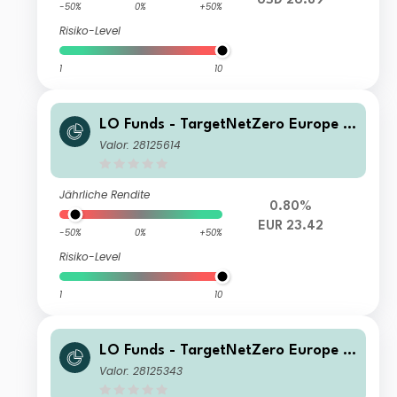
USD 26.89
-50%
0%
+50%
Risiko-Level
1
10
LO Funds - TargetNetZero Europe E
quity (EUR) SA
Valor: 28125614
Jährliche Rendite
0.80%
EUR 23.42
-50%
0%
+50%
Risiko-Level
1
10
LO Funds - TargetNetZero Europe E
quity (EUR) ND
Valor: 28125343