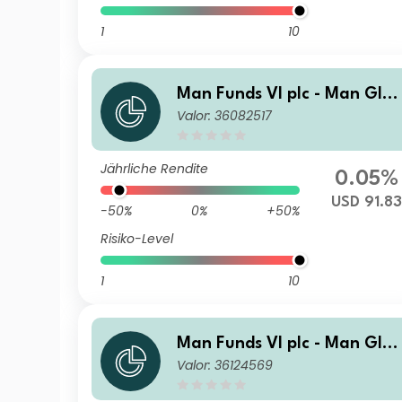
1
10
Man Funds VI plc - Man Glo
Valor: 36082517
al Emerging Markets Debt T
otal Return DR USD Net-Dist
A
Jährliche Rendite
0.05%
USD 91.83
-50%
0%
+50%
Risiko-Level
1
10
Man Funds VI plc - Man Glo
Valor: 36124569
al Emerging Markets Debt T
otal Return IMF USD Net-Dis