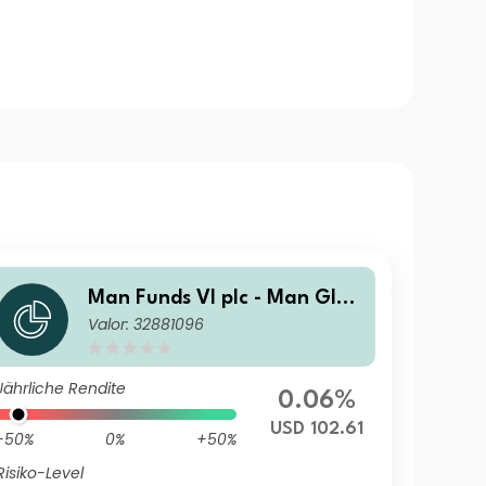
Man Funds VI plc - Man Glob
Valor: 32881096
al Emerging Markets Debt T
otal Return IMF USD
Jährliche Rendite
0.06%
USD 102.61
-50%
0%
+50%
Risiko-Level