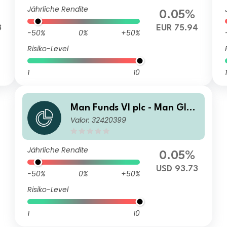
Jährliche Rendite
0.05%
3
EUR 75.94
-50%
0%
+50%
Risiko-Level
1
10
1
Man Funds VI plc - Man Glob
Valor: 32420399
al Emerging Markets Debt T
otal Return D USD
Jährliche Rendite
0.05%
USD 93.73
-50%
0%
+50%
Risiko-Level
1
10