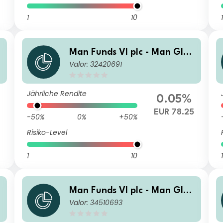
1
10
1
b
Man Funds VI plc - Man Glob
Valor: 32420691
al Emerging Markets Debt T
otal Return DL H EUR
Jährliche Rendite
0.05%
EUR 78.25
-50%
0%
+50%
Risiko-Level
1
10
1
b
Man Funds VI plc - Man Glob
Valor: 34510693
al Emerging Markets Debt T
t
otal Return DMF H EUR