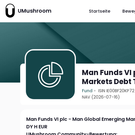
UMushroom
Startseite
Bewe
Man Funds VI 
Markets Debt 
Fund
ISIN IE00BF20KP72
NAV (2026-07-16)
Man Funds VI plc - Man Global Emerging Mar
DY H EUR
UMushroom Community-Bewertung: