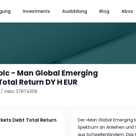
gung
Investments
Ausbildung
Blog
Abos
plc - Man Global Emerging
Total Return DY H EUR
/
Valor 37874309
kets Debt Total Return
Der «Man Global Emerging Mk
Spektrum an Anleihen und 
aus Schwellenländern. Das P