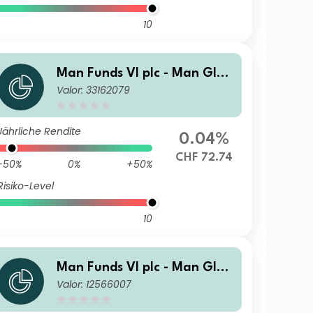
10
Man Funds VI plc - Man Glob
Valor: 33162079
al Emerging Markets Debt T
otal Return I H CHF
Jährliche Rendite
0.04%
CHF 72.74
-50%
0%
+50%
Risiko-Level
10
Man Funds VI plc - Man Glob
Valor: 12566007
al Emerging Markets Debt T
otal Return DRW H EUR