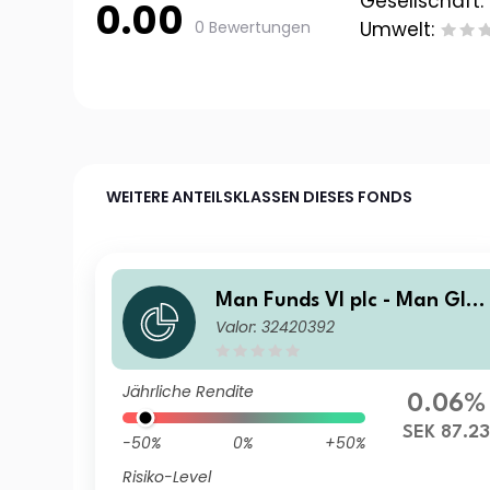
Gesellschaft:
0.00
0 Bewertungen
Umwelt:
WEITERE ANTEILSKLASSEN DIESES FONDS
Man Funds VI plc - Man Glo
Valor: 32420392
al Emerging Markets Debt T
otal Return I H SEK
Jährliche Rendite
0.06%
SEK 87.2
-50%
0%
+50%
Risiko-Level