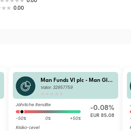
0.00
0.00
b
Man Funds VI plc - Man Glob
Valor: 32957759
al Emerging Markets Debt T
otal Return IMF H EUR Net-D
ist A
Jährliche Rendite
-0.08%
3
EUR 85.08
-50%
0%
+50%
Risiko-Level