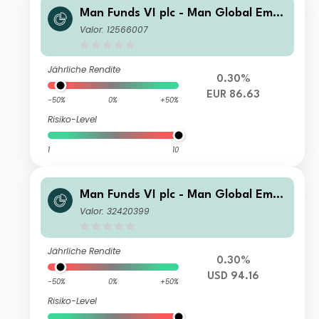
Man Funds VI plc - Man Global Emer
ging Markets Debt Total Return DRW
Valor: 12566007
H EUR
Jährliche Rendite
0.30%
EUR 86.63
-50%
0%
+50%
Risiko-Level
1
10
Man Funds VI plc - Man Global Emer
ging Markets Debt Total Return D US
Valor: 32420399
D
Jährliche Rendite
0.30%
USD 94.16
-50%
0%
+50%
Risiko-Level