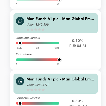
1
10
Man Funds VI plc - Man Global Emer
ging Markets Debt Total Return I H E
Valor: 32421309
UR
Jährliche Rendite
0.30%
EUR 84.31
-50%
0%
+50%
Risiko-Level
1
10
Man Funds VI plc - Man Global Emer
ging Markets Debt Total Return I H
Valor: 32424772
GBP
Jährliche Rendite
0.30%