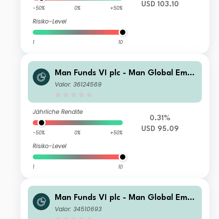
USD 103.10
-50%
0%
+50%
Risiko-Level
1
10
Man Funds VI plc - Man Global Emer
ging Markets Debt Total Return IMF
Valor: 36124569
USD Net-Dist A
Jährliche Rendite
0.31%
USD 95.09
-50%
0%
+50%
Risiko-Level
1
10
Man Funds VI plc - Man Global Emer
ging Markets Debt Total Return DMF
Valor: 34510693
H EUR