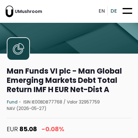
EN
DE
UMushroom
Man Funds VI plc - Man Global
Emerging Markets Debt Total
Return IMF H EUR Net-Dist A
Fund
ISIN IE00BDB77768
/
Valor 32957759
NAV (2026-05-27)
EUR
85.08
-0.08%