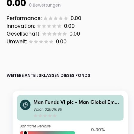
0.00
0 Bewertungen
Performance:
0.00
Innovation:
0.00
Gesellschaft:
0.00
Umwelt:
0.00
WEITERE ANTEILSKLASSEN DIESES FONDS
Man Funds VI plc - Man Global Emer
ging Markets Debt Total Return IMF
Valor: 32881096
USD
Jährliche Rendite
0.30%