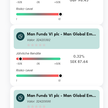
GBP 96.43
-50%
0%
+50%
Risiko-Level
1
10
Man Funds VI plc - Man Global Emer
ging Markets Debt Total Return I H S
Valor: 32420392
EK
Jährliche Rendite
0.32%
SEK 87.64
-50%
0%
+50%
Risiko-Level
1
10
Man Funds VI plc - Man Global Emer
ging Markets Debt Total Return IL H
Valor: 32420696
EUR