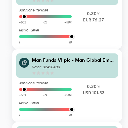
Jährliche Rendite
0.30%
EUR 76.27
-50%
0%
+50%
Risiko-Level
1
10
Man Funds VI plc - Man Global Emer
ging Markets Debt Total Return I US
Valor: 32420403
D
Jährliche Rendite
0.30%
USD 101.53
-50%
0%
+50%
Risiko-Level
1
10