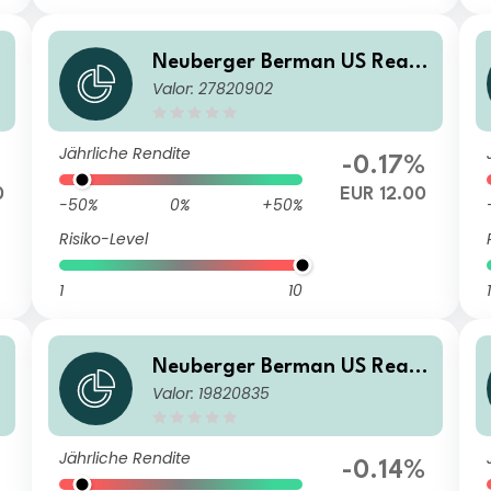
Neuberger Berman US Real
Valor: 27820902
A
Estate Securities Fund EUR
M Accumulating Class
Jährliche Rendite
-0.17%
0
EUR 12.00
-50%
0%
+50%
Risiko-Level
1
10
1
Neuberger Berman US Real
Valor: 19820835
A
Estate Securities Fund CHF A
Accumulating Class
Jährliche Rendite
-0.14%