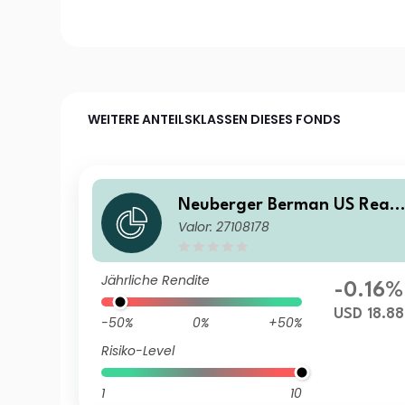
WEITERE ANTEILSKLASSEN DIESES FONDS
Neuberger Berman US Real
Valor: 27108178
Estate Securities Fund USD 
Accumulating Class
Jährliche Rendite
-0.16%
USD 18.88
-50%
0%
+50%
Risiko-Level
1
10