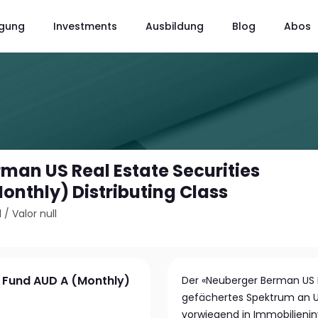
gung
Investments
Ausbildung
Blog
Abos
man US Real Estate Securities
onthly) Distributing Class
1
/
Valor null
s Fund AUD A (Monthly)
Der «Neuberger Berman US Re
gefächertes Spektrum an U
vorwiegend in Immobilienin