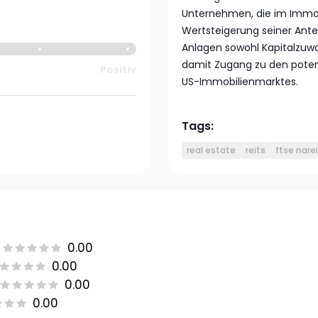
Unternehmen, die im Immobi
Wertsteigerung seiner Ante
Anlagen sowohl Kapitalzuwac
damit Zugang zu den poten
Positiv
US-Immobilienmarktes.
Tags:
real estate
reits
ftse narei
0.00
0.00
0.00
0.00