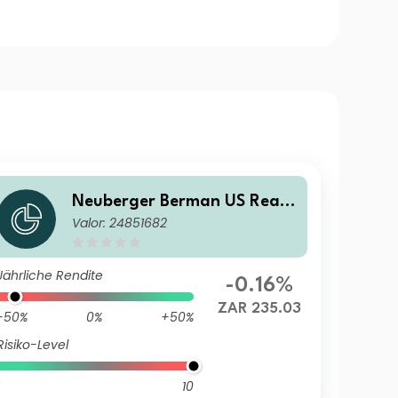
Neuberger Berman US Real
Valor: 24851682
Estate Securities Fund ZAR E
Accumulating Class
Jährliche Rendite
-0.16%
ZAR 235.03
-50%
0%
+50%
Risiko-Level
10