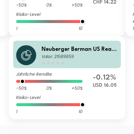
9
CHF 14.22
-50%
0%
+50%
Risiko-Level
1
10
1
Neuberger Berman US Real
Valor: 21589659
Estate Securities Fund USD B
Accumulating Class
Jährliche Rendite
-0.12%
USD 16.05
-50%
0%
+50%
Risiko-Level
1
10