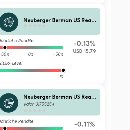
Neuberger Berman US Real
Estate Securities Fund USD
M Accumulating Class
Jährliche Rendite
-0.13%
USD 15.79
-50%
0%
+50%
Risiko-Level
10
Neuberger Berman US Real
Valor: 31755254
Estate Securities Fund USD E
(Monthly) Distributing Class
Jährliche Rendite
-0.11%