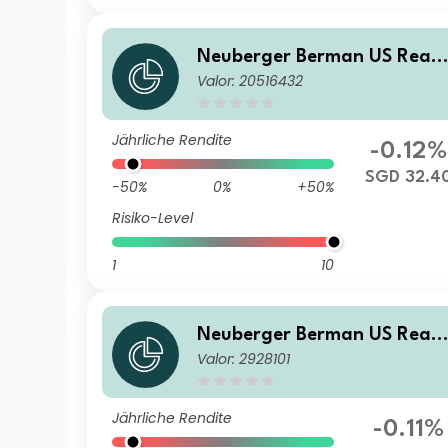
Neuberger Berman US Real
Valor: 20516432
Estate Securities Fund SGD 
Accumulating Class
Jährliche Rendite
-0.12%
SGD 32.4
-50%
0%
+50%
Risiko-Level
1
10
Neuberger Berman US Real
Valor: 2928101
Estate Securities Fund USD 
Distributing Class
Jährliche Rendite
-0.11%