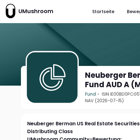
UMushroom
Startseite
Bewe
Neuberger Ber
Fund AUD A (M
Fund
ISIN IE00BD0PCG5
NAV (2026-07-15)
Neuberger Berman US Real Estate Securitie
Distributing Class
UMushroom Community-Bewertung: