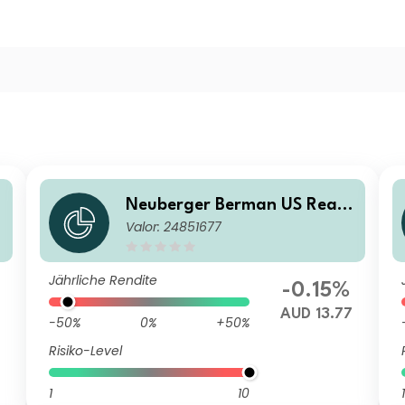
Neuberger Berman US Real
Valor: 24851677
Z
Estate Securities Fund AUD E
Accumulating Class
Jährliche Rendite
-0.15%
AUD 13.77
-50%
0%
+50%
Risiko-Level
1
10
1