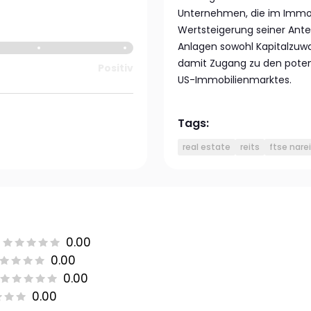
Unternehmen, die im Immobi
Wertsteigerung seiner Ante
Anlagen sowohl Kapitalzuwac
damit Zugang zu den poten
Positiv
US-Immobilienmarktes.
Tags:
real estate
reits
ftse narei
0.00
0.00
0.00
0.00