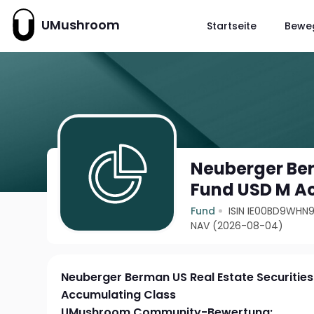
UMushroom
Startseite
Bewe
Neuberger Ber
Fund USD M A
Fund
ISIN IE00BD9WHN9
NAV (2026-08-04)
Neuberger Berman US Real Estate Securitie
Accumulating Class
UMushroom Community-Bewertung: