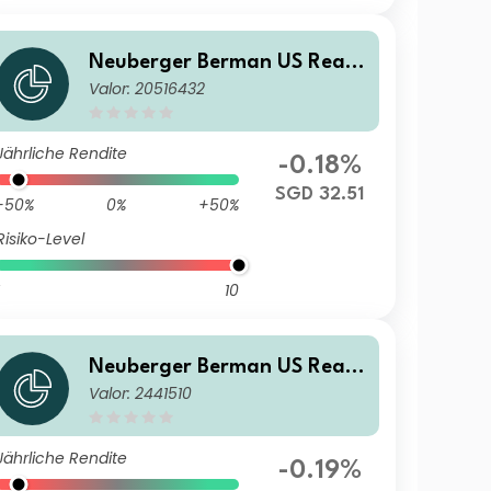
Neuberger Berman US Real
Valor: 20516432
Estate Securities Fund SGD A
Accumulating Class
Jährliche Rendite
-0.18%
SGD 32.51
-50%
0%
+50%
Risiko-Level
10
Neuberger Berman US Real
Valor: 2441510
Estate Securities Fund USD I
Accumulating Class Class
Jährliche Rendite
-0.19%