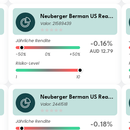
Neuberger Berman US Real
Valor: 21589439
Estate Securities Fund AUD B
Accumulating Class
Jährliche Rendite
-0.16%
AUD 12.79
-50%
0%
+50%
Risiko-Level
1
10
1
Neuberger Berman US Real
Valor: 2441518
Estate Securities Fund USD A
Accumulating Class
Jährliche Rendite
-0.18%