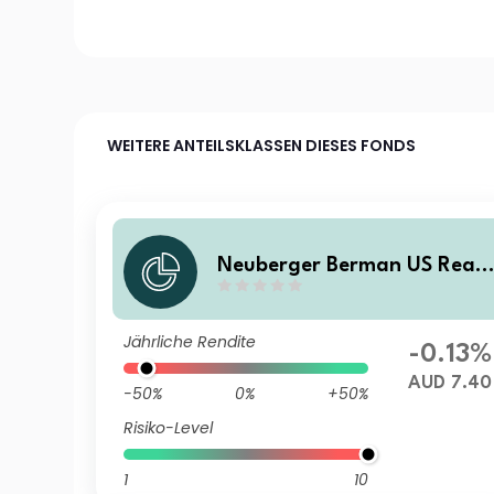
WEITERE ANTEILSKLASSEN DIESES FONDS
Neuberger Berman US Real
Estate Securities Fund AUD 
(Monthly) Distributing Class
Jährliche Rendite
-0.13%
AUD 7.40
-50%
0%
+50%
Risiko-Level
1
10