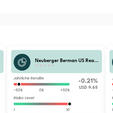
Neuberger Berman US Real
B
Estate Securities Fund USD I
(Monthly) Distributing Class
Jährliche Rendite
-0.21%
USD 9.65
-50%
0%
+50%
Risiko-Level
1
10
1