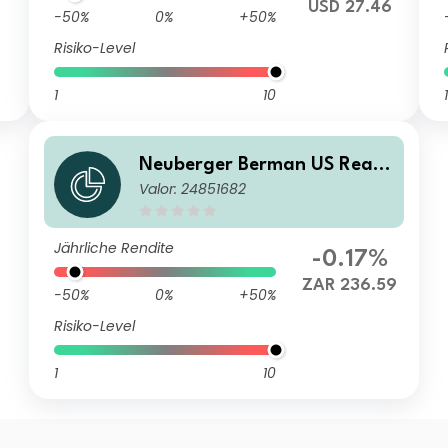
USD 27.46
-50%
0%
+50%
Risiko-Level
1
10
1
Neuberger Berman US Real
Valor: 24851682
Estate Securities Fund ZAR E
Accumulating Class
Jährliche Rendite
-0.17%
ZAR 236.59
-50%
0%
+50%
Risiko-Level
1
10