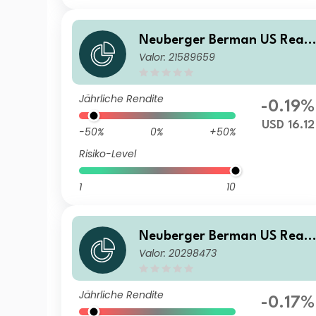
Neuberger Berman US Real
Valor: 21589659
Estate Securities Fund USD B
Accumulating Class
Jährliche Rendite
-0.19%
USD 16.12
-50%
0%
+50%
Risiko-Level
1
10
Neuberger Berman US Real
Valor: 20298473
Estate Securities Fund USD I
Distributing Class
Jährliche Rendite
-0.17%