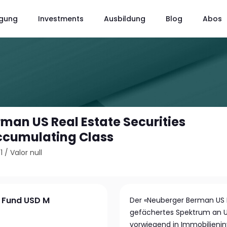
gung
Investments
Ausbildung
Blog
Abos
man US Real Estate Securities
ccumulating Class
1
/
Valor null
s Fund USD M
Der «Neuberger Berman US Re
gefächertes Spektrum an U
vorwiegend in Immobilienin