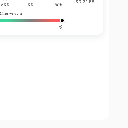
USD 31.85
-50%
0%
+50%
Risiko-Level
10