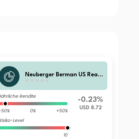
Neuberger Berman US Real
Estate Securities Fund USD B
(Monthly) Distributing Class
Jährliche Rendite
-0.23%
USD 8.72
-50%
0%
+50%
Risiko-Level
10