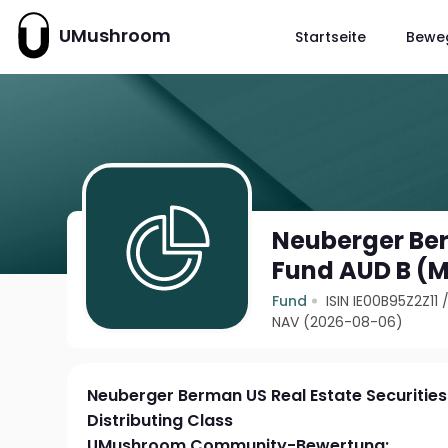
UMushroom
Startseite
Bewe
Neuberger Ber
Fund AUD B (M
Fund
ISIN IE00B95Z2Z11
NAV (2026-08-06)
Neuberger Berman US Real Estate Securitie
Distributing Class
UMushroom Community-Bewertung: