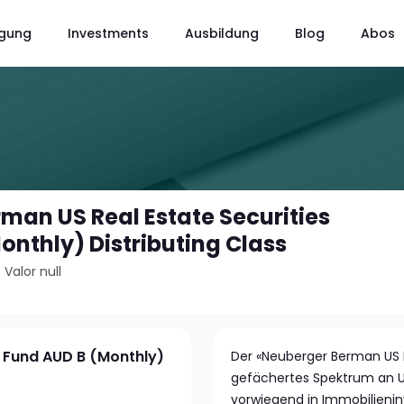
gung
Investments
Ausbildung
Blog
Abos
man US Real Estate Securities
onthly) Distributing Class
/
Valor null
s Fund AUD B (Monthly)
Der «Neuberger Berman US Re
gefächertes Spektrum an U
vorwiegend in Immobilienin