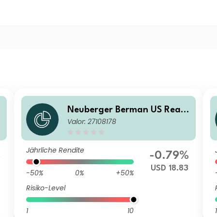
Neuberger Berman US Real
Valor: 27108178
Estate Securities Fund USD Z
Accumulating Class
Jährliche Rendite
%
-0.79%
USD 18.83
-50%
0%
+50%
Risiko-Level
1
10
1