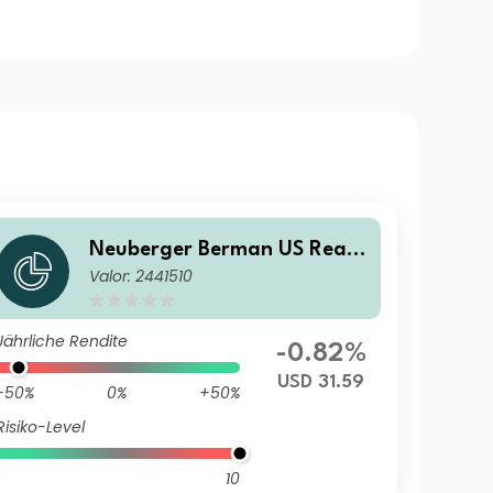
Neuberger Berman US Real
Valor: 2441510
Estate Securities Fund USD I
Accumulating Class Class
Jährliche Rendite
-0.82%
USD 31.59
-50%
0%
+50%
Risiko-Level
10