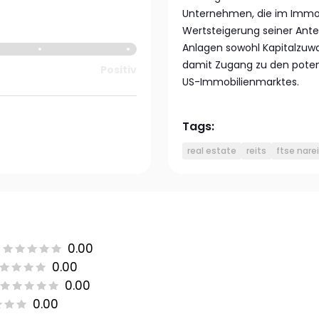
Unternehmen, die im Immobi
Wertsteigerung seiner Ante
Anlagen sowohl Kapitalzuwac
damit Zugang zu den poten
Positiv
US-Immobilienmarktes.
Tags:
real estate
reits
ftse narei
0.00
0.00
0.00
0.00