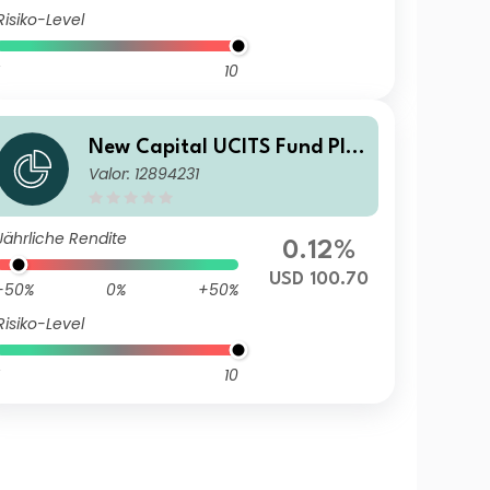
Risiko-Level
10
New Capital UCITS Fund Plc
Valor: 12894231
- New Capital Fixed Maturit
y Bond Fund 2027 I USD Inco
me
Jährliche Rendite
0.12%
USD 100.70
-50%
0%
+50%
Risiko-Level
10