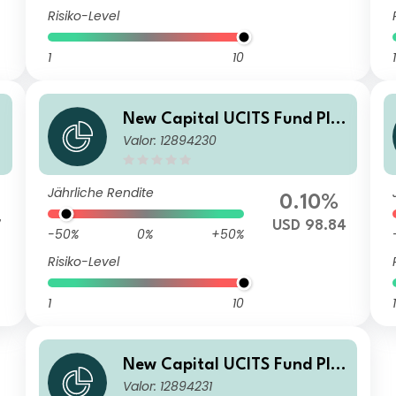
Risiko-Level
1
10
1
New Capital UCITS Fund Plc
Valor: 12894230
- New Capital Fixed Maturit
y Bond Fund 2027 A USD Inc
ome
Jährliche Rendite
0.10%
7
USD 98.84
-50%
0%
+50%
Risiko-Level
1
10
1
New Capital UCITS Fund Plc
Valor: 12894231
- New Capital Fixed Maturit