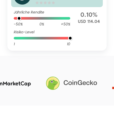
y Bond Fund 2027 N USD Acc
umulation
Jährliche Rendite
0.10%
USD 114.04
-50%
0%
+50%
Risiko-Level
1
10