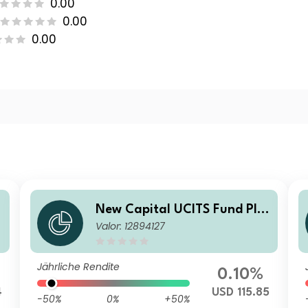
0.00
0.00
0.00
New Capital UCITS Fund Plc
Valor: 12894127
- New Capital Fixed Maturit
y Bond Fund 2027 O USD Ac
cumulation
Jährliche Rendite
0.10%
4
USD 115.85
-50%
0%
+50%