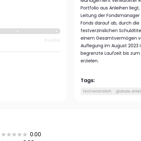
Management verwalteter R
Portfolio aus Anleihen liegt
Leitung der Fondsmanager 
Fonds darauf ab, durch die
festverzinslichen Schuldtite
einem Gesamtvermögen von r
Positiv
Auflegung im August 2023 i
begrenzte Laufzeit bis zum 
erzielen.
Tags:
festverzinslich
globale anle
0.00