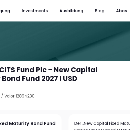
gung
Investments
Ausbildung
Blog
Abos
CITS Fund Plc - New Capital
y Bond Fund 2027 I USD
n
5
/
Valor 12894230
ixed Maturity Bond Fund
Der „New Capital Fixed Matu