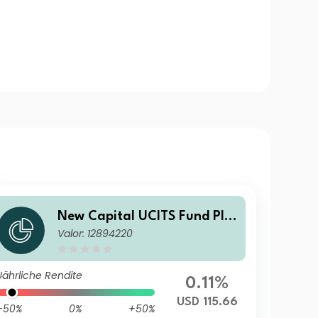
New Capital UCITS Fund Plc
Valor: 12894220
- New Capital Fixed Maturit
y Bond Fund 2027 A USD Acc
umulation
Jährliche Rendite
0.11%
USD 115.66
-50%
0%
+50%