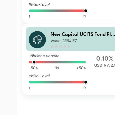
Risiko-Level
1
10
New Capital UCITS Fund Plc
Valor: 12894157
- New Capital Fixed Maturit
y Bond Fund 2027 N USD Inc
ome
Jährliche Rendite
0.10%
USD 97.2
-50%
0%
+50%
Risiko-Level
1
10