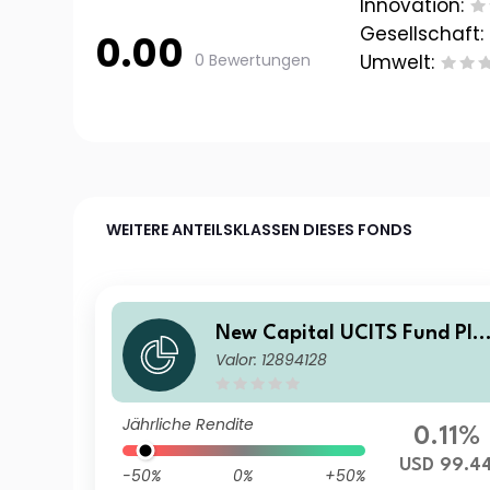
Innovation:
Gesellschaft:
0.00
0 Bewertungen
Umwelt:
WEITERE ANTEILSKLASSEN DIESES FONDS
New Capital UCITS Fund Plc
Valor: 12894128
- New Capital Fixed Maturit
y Bond Fund 2027 O USD Inc
ome
Jährliche Rendite
0.11%
USD 99.4
-50%
0%
+50%