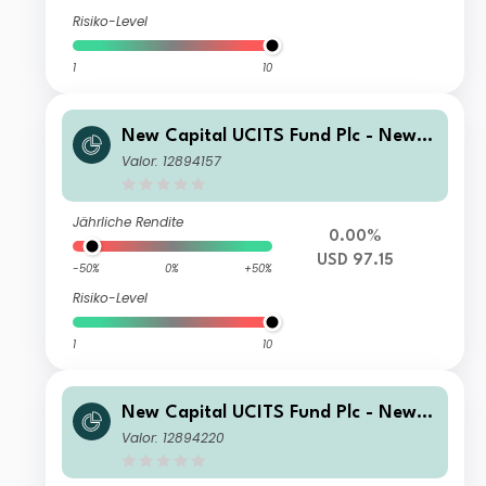
Risiko-Level
1
10
New Capital UCITS Fund Plc - New C
apital Fixed Maturity Bond Fund 202
Valor: 12894157
7 N USD Income
Jährliche Rendite
0.00%
USD 97.15
-50%
0%
+50%
Risiko-Level
1
10
New Capital UCITS Fund Plc - New C
apital Fixed Maturity Bond Fund 202
Valor: 12894220
7 A USD Accumulation