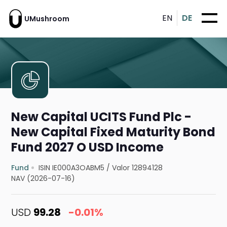
EN
DE
UMushroom
New Capital UCITS Fund Plc -
New Capital Fixed Maturity Bond
Fund 2027 O USD Income
Fund
ISIN IE000A3OABM5
/
Valor 12894128
NAV (2026-07-16)
USD
99.28
-0.01%