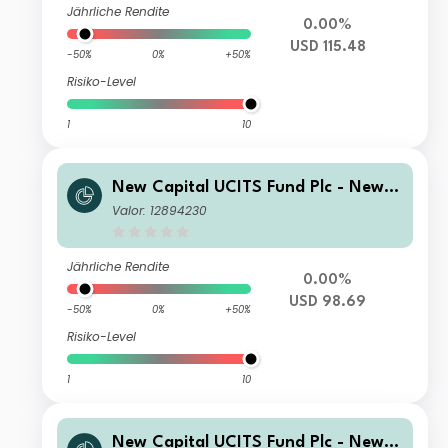
Jährliche Rendite
0.00%
USD 115.48
-50%
0%
+50%
Risiko-Level
1
10
New Capital UCITS Fund Plc - New C
apital Fixed Maturity Bond Fund 202
Valor: 12894230
7 A USD Income
Jährliche Rendite
0.00%
USD 98.69
-50%
0%
+50%
Risiko-Level
1
10
New Capital UCITS Fund Plc - New C