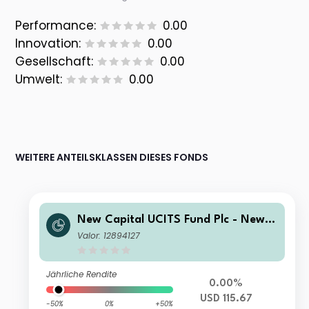
Performance:
0.00
Innovation:
0.00
Gesellschaft:
0.00
Umwelt:
0.00
WEITERE ANTEILSKLASSEN DIESES FONDS
New Capital UCITS Fund Plc - New C
apital Fixed Maturity Bond Fund 202
Valor: 12894127
7 O USD Accumulation
Jährliche Rendite
0.00%
USD 115.67
-50%
0%
+50%