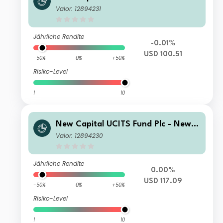
apital Fixed Maturity Bond Fund 202
Valor: 12894231
7 I USD Income
Jährliche Rendite
-0.01%
USD 100.51
-50%
0%
+50%
Risiko-Level
1
10
New Capital UCITS Fund Plc - New C
apital Fixed Maturity Bond Fund 202
Valor: 12894230
7 I USD Accumulation
Jährliche Rendite
0.00%
USD 117.09
-50%
0%
+50%
Risiko-Level
1
10