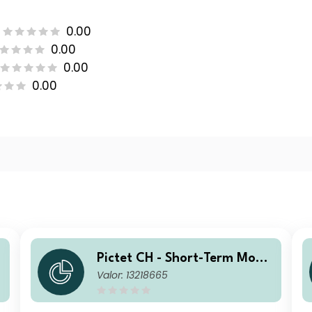
0.00
0.00
0.00
0.00
Pictet CH - Short-Term Mone
Valor: 13218665
y Market CHF D2 dy