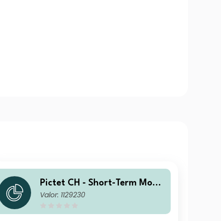
Pictet CH - Short-Term Mone
Valor: 1129230
y Market CHF I dy