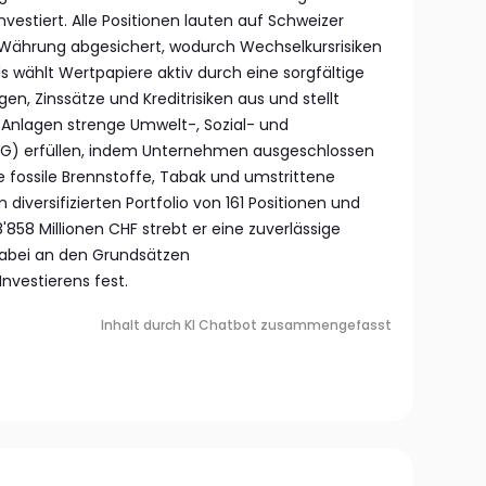
nvestiert. Alle Positionen lauten auf Schweizer
r Währung abgesichert, wodurch Wechselkursrisiken
s wählt Wertpapiere aktiv durch eine sorgfältige
n, Zinssätze und Kreditrisiken aus und stellt
ie Anlagen strenge Umwelt-, Sozial- und
G) erfüllen, indem Unternehmen ausgeschlossen
e fossile Brennstoffe, Tabak und umstrittene
 diversifizierten Portfolio von 161 Positionen und
58 Millionen CHF strebt er eine zuverlässige
abei an den Grundsätzen
vestierens fest.
Inhalt durch KI Chatbot zusammengefasst