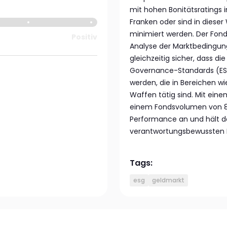
mit hohen Bonitätsratings i
Franken oder sind in diese
minimiert werden. Der Fond
Positiv
Analyse der Marktbedingunge
gleichzeitig sicher, dass d
Governance-Standards (ES
werden, die in Bereichen wi
Waffen tätig sind. Mit einem
einem Fondsvolumen von 8'8
Performance an und hält d
verantwortungsbewussten In
Tags:
esg
geldmarkt