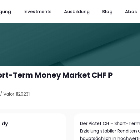
gung
Investments
Ausbildung
Blog
Abos
hort-Term Money Market CHF P
/
Valor 1129231
 dy
Der Pictet CH – Short-Term
Erzielung stabiler Renditen
hauptsächlich in hochwerti