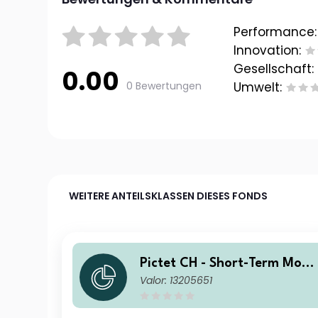
Performance:
Innovation:
Gesellschaft:
0.00
0 Bewertungen
Umwelt:
WEITERE ANTEILSKLASSEN DIESES FONDS
Pictet CH - Short-Term Mone
Valor: 13205651
y Market CHF I