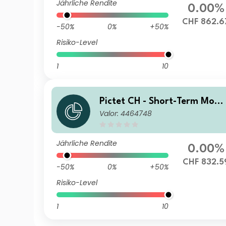
Jährliche Rendite
0.00%
CHF 862.6
-50%
0%
+50%
Risiko-Level
1
10
Pictet CH - Short-Term Mone
Valor: 4464748
y Market CHF Z dy
Jährliche Rendite
0.00%
CHF 832.5
-50%
0%
+50%
Risiko-Level
1
10