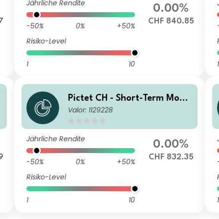
Jährliche Rendite
0.00%
7
CHF 840.85
-50%
0%
+50%
Risiko-Level
1
10
1
Pictet CH - Short-Term Mone
Valor: 1129228
y Market CHF J dy
Jährliche Rendite
0.00%
9
CHF 832.35
-50%
0%
+50%
Risiko-Level
1
10
1