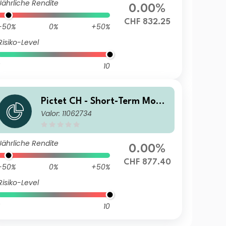
Jährliche Rendite
0.00%
CHF 832.25
-50%
0%
+50%
Risiko-Level
10
Pictet CH - Short-Term Mone
Valor: 11062734
y Market CHF Z
Jährliche Rendite
0.00%
CHF 877.40
-50%
0%
+50%
Risiko-Level
10