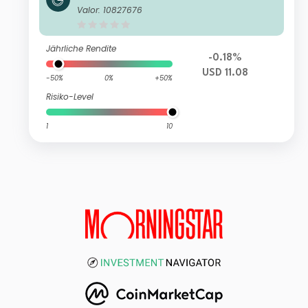
tutional Income
Valor: 10827676
Jährliche Rendite
-0.18%
USD 11.08
-50%
0%
+50%
Risiko-Level
1
10