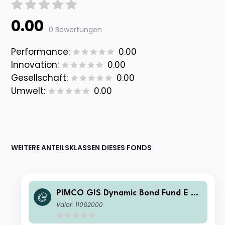
0.00
0 Bewertungen
Performance:
0.00
Innovation:
0.00
Gesellschaft:
0.00
Umwelt:
0.00
WEITERE ANTEILSKLASSEN DIESES FONDS
PIMCO GIS Dynamic Bond Fund E Cl
ass GBP (Hedged) Accumulation
Valor: 11062000