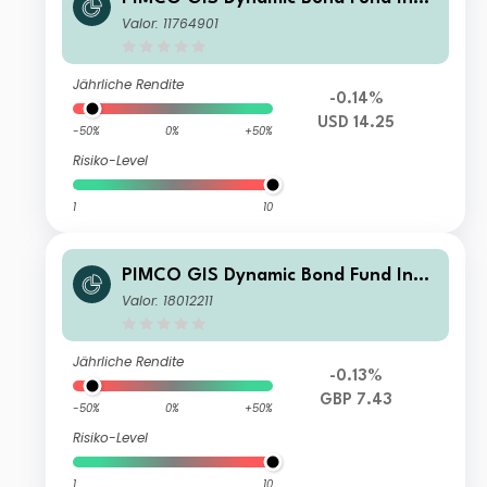
stor Accumulation
Valor: 11764901
Jährliche Rendite
-0.14%
USD 14.25
-50%
0%
+50%
Risiko-Level
1
10
PIMCO GIS Dynamic Bond Fund Insti
tutional GBP (Hedged) Income
Valor: 18012211
Jährliche Rendite
-0.13%
GBP 7.43
-50%
0%
+50%
Risiko-Level
1
10