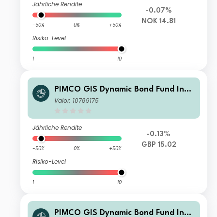
Jährliche Rendite
-0.07%
NOK 14.81
-50%
0%
+50%
Risiko-Level
1
10
PIMCO GIS Dynamic Bond Fund Insti
tutional GBP (Hedged) Accumulation
Valor: 10789175
Jährliche Rendite
-0.13%
GBP 15.02
-50%
0%
+50%
Risiko-Level
1
10
PIMCO GIS Dynamic Bond Fund Insti