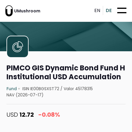
EN
DE
UMushroom
PIMCO GIS Dynamic Bond Fund H
Institutional USD Accumulation
Fund
ISIN IE00BGSXST72
/
Valor 45178315
NAV (2026-07-17)
USD
12.72
-0.08%