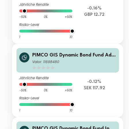
Jährliche Rendite
-0.16%
GBP 12.72
-50%
0%
+50%
Risiko-Level
1
10
PIMCO GIS Dynamic Bond Fund Adm
inistrative SEK (Hedged) Accumulati
Valor: 11698480
on
Jährliche Rendite
-0.12%
SEK 117.92
-50%
0%
+50%
Risiko-Level
1
10
PIMCO GIS Dynamic Bond Fund Inve