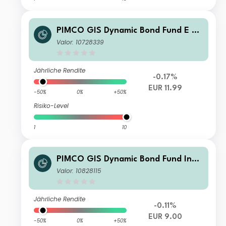
PIMCO GIS Dynamic Bond Fund E Cl
ass EUR (Hedged) Accumulation
Valor: 10728339
Jährliche Rendite
-0.17%
EUR 11.99
-50%
0%
+50%
Risiko-Level
1
10
PIMCO GIS Dynamic Bond Fund Insti
tutional EUR (Hedged) Income
Valor: 10828115
Jährliche Rendite
-0.11%
EUR 9.00
-50%
0%
+50%