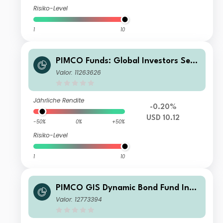
Risiko-Level
1
10
PIMCO Funds: Global Investors Serie
s plc Dynamic Bond Fund Class E / In
Valor: 11263626
come
Jährliche Rendite
-0.20%
USD 10.12
-50%
0%
+50%
Risiko-Level
1
10
PIMCO GIS Dynamic Bond Fund Insti
tutional NOK (Hedged) Accumulatio
Valor: 12773394
n