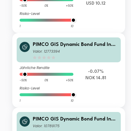
USD 10.12
-50%
0%
+50%
Risiko-Level
1
10
PIMCO GIS Dynamic Bond Fund Insti
tutional NOK (Hedged) Accumulatio
Valor: 12773394
n
Jährliche Rendite
-0.07%
NOK 14.81
-50%
0%
+50%
Risiko-Level
1
10
PIMCO GIS Dynamic Bond Fund Insti
tutional GBP (Hedged) Accumulation
Valor: 10789175