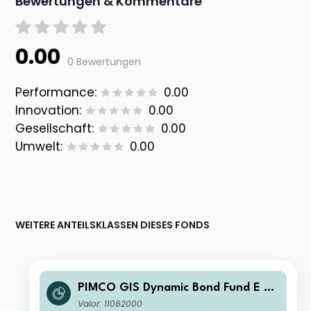
Bewertungen & Kommentare
0.00
0 Bewertungen
Performance:
0.00
Innovation:
0.00
Gesellschaft:
0.00
Umwelt:
0.00
WEITERE ANTEILSKLASSEN DIESES FONDS
PIMCO GIS Dynamic Bond Fund E Cl
ass GBP (Hedged) Accumulation
Valor: 11062000