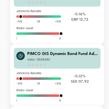
Jährliche Rendite
-0.16%
GBP 12.72
-50%
0%
+50%
Risiko-Level
1
10
PIMCO GIS Dynamic Bond Fund Adm
inistrative SEK (Hedged) Accumulati
Valor: 11698480
on
Jährliche Rendite
-0.12%
SEK 117.92
-50%
0%
+50%
Risiko-Level
1
10