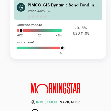
PIMCO GIS Dynamic Bond Fund Insti
tutional Income
Valor: 10827676
Jährliche Rendite
-0.18%
USD 11.08
-50%
0%
+50%
Risiko-Level
1
10