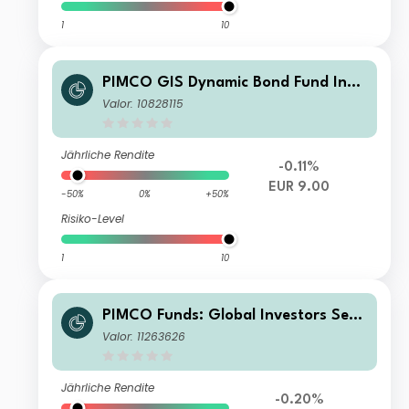
1
10
PIMCO GIS Dynamic Bond Fund Insti
tutional EUR (Hedged) Income
Valor: 10828115
Jährliche Rendite
-0.11%
EUR 9.00
-50%
0%
+50%
Risiko-Level
1
10
PIMCO Funds: Global Investors Serie
s plc Dynamic Bond Fund Class E / In
Valor: 11263626
come
Jährliche Rendite
-0.20%