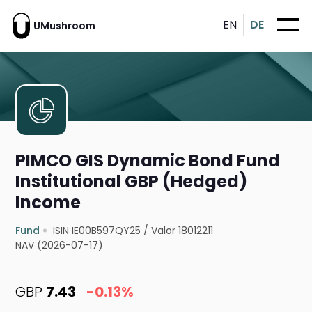
EN
DE
UMushroom
PIMCO GIS Dynamic Bond Fund
Institutional GBP (Hedged)
Income
Fund
ISIN IE00B597QY25
/
Valor 18012211
NAV (2026-07-17)
GBP
7.43
-0.13%