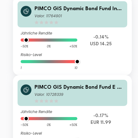
PIMCO GIS Dynamic Bond Fund Inve
stor Accumulation
Valor: 11764901
Jährliche Rendite
-0.14%
USD 14.25
-50%
0%
+50%
Risiko-Level
1
10
PIMCO GIS Dynamic Bond Fund E Cl
ass EUR (Hedged) Accumulation
Valor: 10728339
Jährliche Rendite
-0.17%
EUR 11.99
-50%
0%
+50%
Risiko-Level