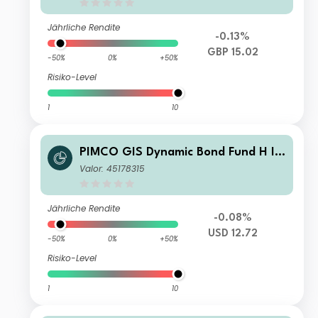
Jährliche Rendite
-0.13%
GBP 15.02
-50%
0%
+50%
Risiko-Level
1
10
PIMCO GIS Dynamic Bond Fund H In
stitutional USD Accumulation
Valor: 45178315
Jährliche Rendite
-0.08%
USD 12.72
-50%
0%
+50%
Risiko-Level
1
10