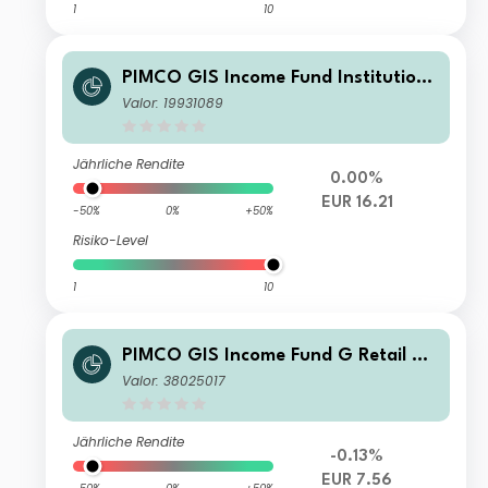
1
10
PIMCO GIS Income Fund Institutiona
l EUR (Hedged) Accumulation
Valor: 19931089
Jährliche Rendite
0.00%
EUR 16.21
-50%
0%
+50%
Risiko-Level
1
10
PIMCO GIS Income Fund G Retail EU
R (Hedged) Income
Valor: 38025017
Jährliche Rendite
-0.13%
EUR 7.56