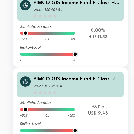
PIMCO GIS Income Fund E Class HU
F (Hedged) Accumulation
Valor: 13940664
Jährliche Rendite
0.00%
HUF 11.33
-50%
0%
+50%
Risiko-Level
1
10
PIMCO GIS Income Fund E Class US
D Income
Valor: 19762784
Jährliche Rendite
-0.11%
USD 9.43
-50%
0%
+50%
Risiko-Level