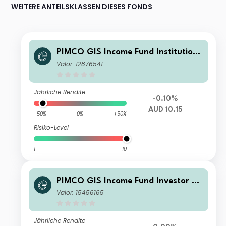
WEITERE ANTEILSKLASSEN DIESES FONDS
PIMCO GIS Income Fund Institutiona
l AUD (Hedged) Income
Valor: 12876541
Jährliche Rendite
-0.10%
AUD 10.15
-50%
0%
+50%
Risiko-Level
1
10
PIMCO GIS Income Fund Investor C
HF (Hedged) Income
Valor: 15456165
Jährliche Rendite