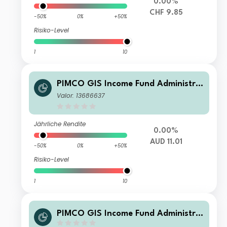
0.00%
CHF 9.85
-50%
0%
+50%
Risiko-Level
1
10
PIMCO GIS Income Fund Administra
tive AUD (Hedged) Accumulation
Valor: 13686637
Jährliche Rendite
0.00%
AUD 11.01
-50%
0%
+50%
Risiko-Level
1
10
PIMCO GIS Income Fund Administra
tive GBP (Hedged) Accumulation