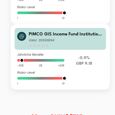
-50%
0%
+50%
Risiko-Level
1
10
PIMCO GIS Income Fund Institutiona
l GBP (Hedged) Income
Valor: 20693694
Jährliche Rendite
-0.11%
GBP 9.18
-50%
0%
+50%
Risiko-Level
1
10