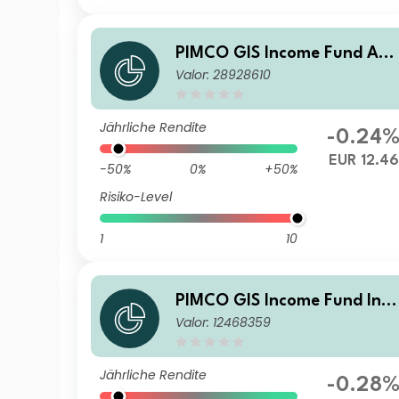
PIMCO GIS Income Fund Ad
Valor: 28928610
ministrative EUR (Hedged) 
ccumulation
Jährliche Rendite
-0.24
EUR 12.46
-50%
0%
+50%
Risiko-Level
1
10
PIMCO GIS Income Fund Inst
Valor: 12468359
tutional JPY (Hedged) Accu
ulation
Jährliche Rendite
-0.28