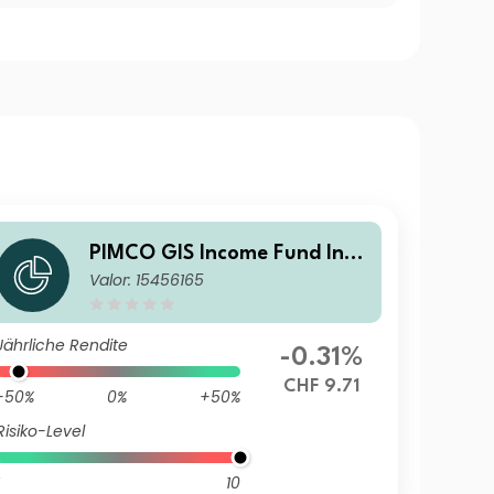
PIMCO GIS Income Fund Inve
Valor: 15456165
stor CHF (Hedged) Income
Jährliche Rendite
-0.31%
CHF 9.71
-50%
0%
+50%
Risiko-Level
10