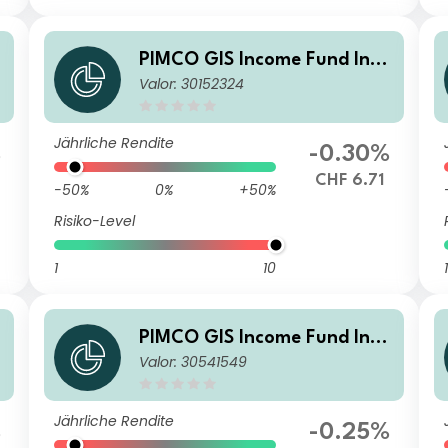
PIMCO GIS Income Fund Insti
Valor: 30152324
A
tutional CHF (Hedged) Incom
e
Jährliche Rendite
%
-0.30%
CHF 6.71
-50%
0%
+50%
Risiko-Level
1
10
1
i
PIMCO GIS Income Fund Inve
Valor: 30541549
m
stor EUR (Hedged) Income A
Jährliche Rendite
%
-0.25%