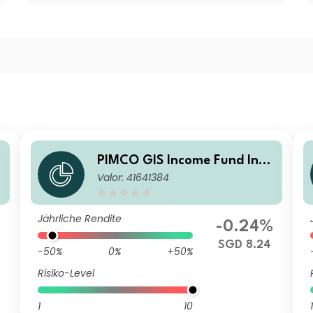
i
PIMCO GIS Income Fund Inve
Valor: 41641384
e
stor SGD (Hedged) Income
Jährliche Rendite
%
-0.24%
SGD 8.24
-50%
0%
+50%
Risiko-Level
1
10
1