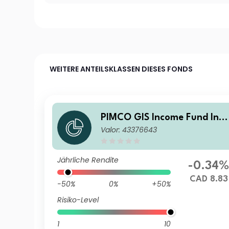
WEITERE ANTEILSKLASSEN DIESES FONDS
PIMCO GIS Income Fund Inst
Valor: 43376643
tutional CAD Hedged Incom
Jährliche Rendite
-0.34
CAD 8.83
-50%
0%
+50%
Risiko-Level
1
10