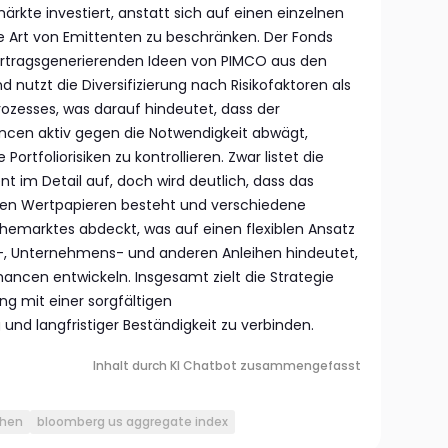
rkte investiert, anstatt sich auf einen einzelnen
e Art von Emittenten zu beschränken. Der Fonds
 ertragsgenerierenden Ideen von PIMCO aus den
 nutzt die Diversifizierung nach Risikofaktoren als
Prozesses, was darauf hindeutet, dass der
cen aktiv gegen die Notwendigkeit abwägt,
ortfoliorisiken zu kontrollieren. Zwar listet die
nt im Detail auf, doch wird deutlich, dass das
ichen Wertpapieren besteht und verschiedene
ihemarktes abdeckt, was auf einen flexiblen Ansatz
-, Unternehmens- und anderen Anleihen hindeutet,
ancen entwickeln. Insgesamt zielt die Strategie
ng mit einer sorgfältigen
und langfristiger Beständigkeit zu verbinden.
Inhalt durch KI Chatbot zusammengefasst
ihen
bloomberg us aggregate index