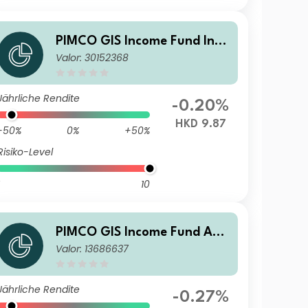
PIMCO GIS Income Fund Insti
Valor: 30152368
tutional HKD (Unhedged) Inc
ome
Jährliche Rendite
-0.20%
HKD 9.87
-50%
0%
+50%
Risiko-Level
10
PIMCO GIS Income Fund Ad
Valor: 13686637
ministrative AUD (Hedged) A
ccumulation
Jährliche Rendite
-0.27%