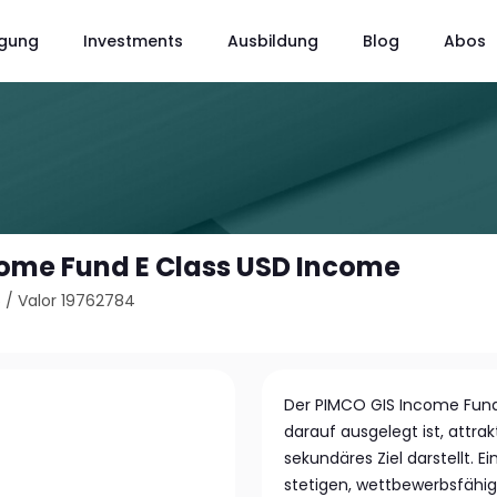
gung
Investments
Ausbildung
Blog
Abos
ome Fund E Class USD Income
5
/
Valor 19762784
Der PIMCO GIS Income Fund i
darauf ausgelegt ist, attrak
sekundäres Ziel darstellt. E
stetigen, wettbewerbsfähige