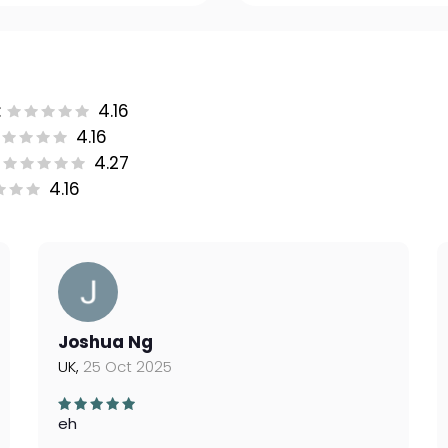
:
4.16
4.16
4.27
4.16
Joshua Ng
UK,
25 Oct 2025
eh