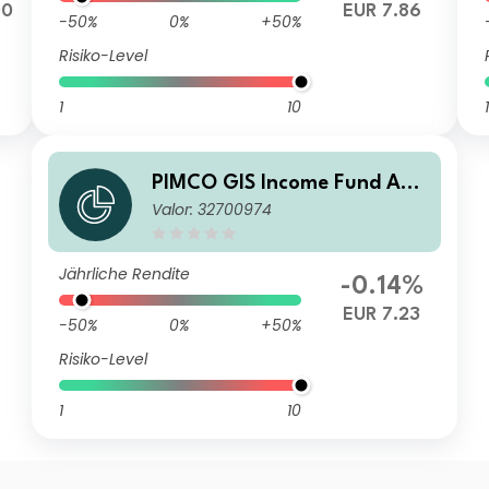
00
EUR 7.86
-50%
0%
+50%
Risiko-Level
1
10
1
PIMCO GIS Income Fund Ad
Valor: 32700974
ministrative EUR (Hedged) In
come
Jährliche Rendite
-0.14%
EUR 7.23
-50%
0%
+50%
Risiko-Level
1
10