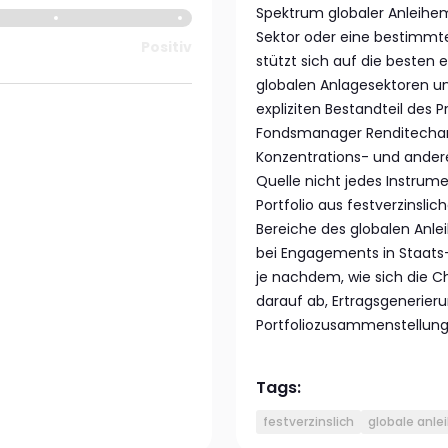
Spektrum globaler Anleihemä
Sektor oder eine bestimmt
Positiv
stützt sich auf die besten
globalen Anlagesektoren und
expliziten Bestandteil des 
Fondsmanager Renditechan
Konzentrations- und andere P
Quelle nicht jedes Instrume
Portfolio aus festverzinsl
Bereiche des globalen Anle
bei Engagements in Staats
je nachdem, wie sich die Ch
darauf ab, Ertragsgenerieru
Portfoliozusammenstellung 
Tags:
festverzinslich
globale anle