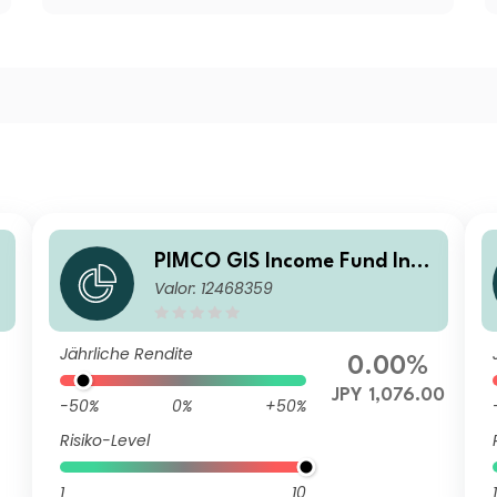
PIMCO GIS Income Fund Insti
Valor: 12468359
t
tutional JPY (Hedged) Accum
ulation
Jährliche Rendite
0.00%
JPY 1,076.00
-50%
0%
+50%
Risiko-Level
1
10
1