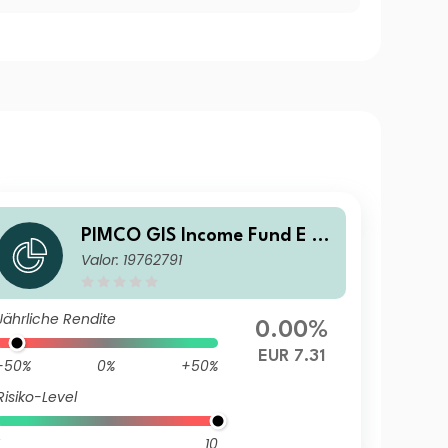
PIMCO GIS Income Fund E Cl
Valor: 19762791
ass EUR (Hedged) Income
Jährliche Rendite
0.00%
EUR 7.31
-50%
0%
+50%
Risiko-Level
10