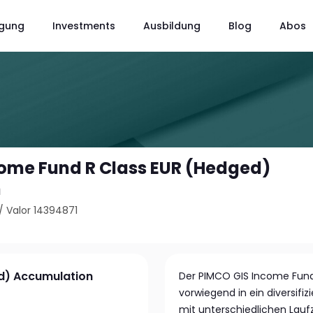
gung
Investments
Ausbildung
Blog
Abos
ome Fund R Class EUR (Hedged)
n
/
Valor 14394871
d) Accumulation
Der PIMCO GIS Income Fund 
vorwiegend in ein diversifiz
mit unterschiedlichen Laufz