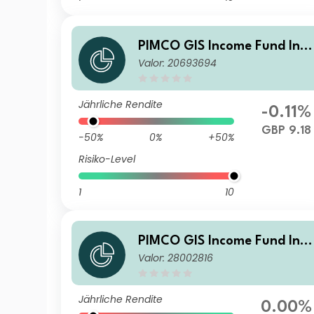
PIMCO GIS Income Fund Inst
Valor: 20693694
tutional GBP (Hedged) Inco
me
Jährliche Rendite
-0.11%
GBP 9.18
-50%
0%
+50%
Risiko-Level
1
10
PIMCO GIS Income Fund Inv
Valor: 28002816
stor EUR (Hedged) Income
Jährliche Rendite
0.00%