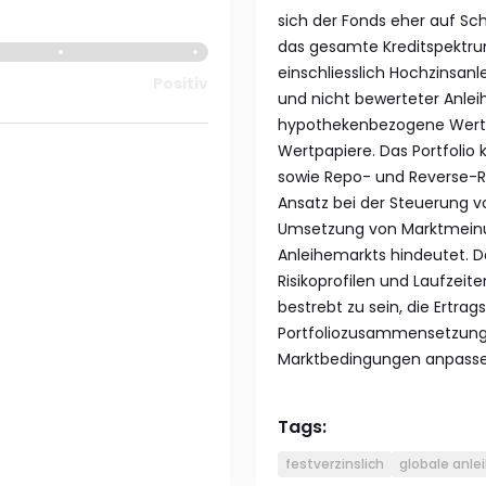
sich der Fonds eher auf Sc
das gesamte Kreditspektr
einschliesslich Hochzinsan
Positiv
und nicht bewerteter Anlei
hypothekenbezogene Wertp
Wertpapiere. Das Portfoli
sowie Repo- und Reverse-R
Ansatz bei der Steuerung von
Umsetzung von Marktmein
Anleihemarkts hindeutet. D
Risikoprofilen und Laufzei
bestrebt zu sein, die Ertra
Portfoliozusammensetzung i
Marktbedingungen anpasse
Tags:
festverzinslich
globale anle