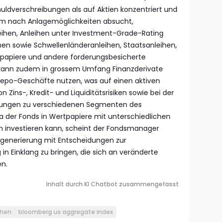
huldverschreibungen als auf Aktien konzentriert und
um nach Anlagemöglichkeiten absucht,
leihen, Anleihen unter Investment-Grade-Rating
hen sowie Schwellenländeranleihen, Staatsanleihen,
apiere und andere forderungsbesicherte
o kann zudem in grossem Umfang Finanzderivate
epo-Geschäfte nutzen, was auf einen aktiven
 Zins-, Kredit- und Liquiditätsrisiken sowie bei der
ungen zu verschiedenen Segmenten des
a der Fonds in Wertpapiere mit unterschiedlichen
ten investieren kann, scheint der Fondsmanager
gsgenerierung mit Entscheidungen zur
n Einklang zu bringen, die sich an veränderte
n.
Inhalt durch KI Chatbot zusammengefasst
ihen
bloomberg us aggregate index