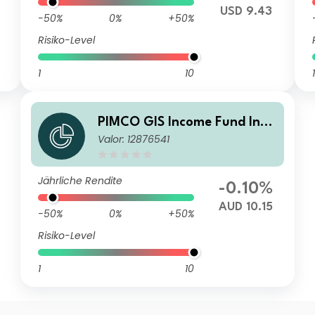
USD 9.43
-50%
0%
+50%
Risiko-Level
1
10
1
PIMCO GIS Income Fund Insti
Valor: 12876541
tutional AUD (Hedged) Inco
me
Jährliche Rendite
-0.10%
AUD 10.15
-50%
0%
+50%
Risiko-Level
1
10