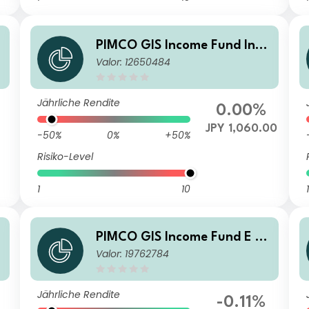
i
PIMCO GIS Income Fund Inve
Valor: 12650484
stor JPY (Hedged) Accumulat
ion
Jährliche Rendite
0.00%
JPY 1,060.00
-50%
0%
+50%
Risiko-Level
1
10
1
e
PIMCO GIS Income Fund E Cl
Valor: 19762784
ass USD Income
Jährliche Rendite
-0.11%