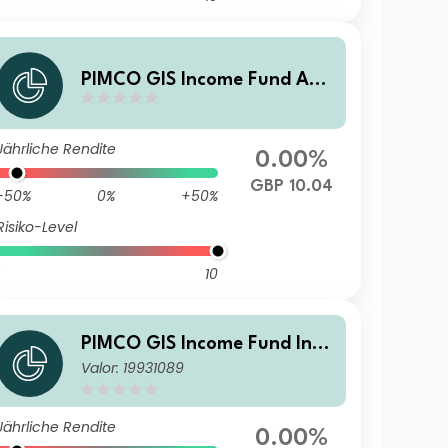
PIMCO GIS Income Fund Ad
ministrative GBP (Hedged) A
ccumulation
Jährliche Rendite
0.00%
GBP 10.04
-50%
0%
+50%
Risiko-Level
10
PIMCO GIS Income Fund Insti
Valor: 19931089
tutional EUR (Hedged) Accu
mulation
Jährliche Rendite
0.00%