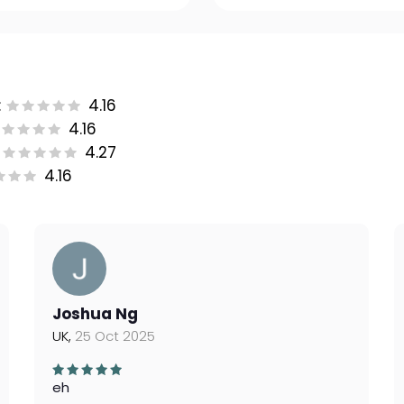
:
4.16
4.16
4.27
4.16
Joshua Ng
UK,
25 Oct 2025
eh