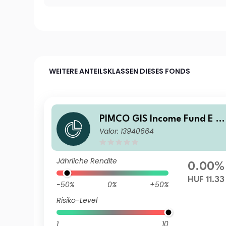
WEITERE ANTEILSKLASSEN DIESES FONDS
PIMCO GIS Income Fund E Cl
Valor: 13940664
ass HUF (Hedged) Accumula
ion
Jährliche Rendite
0.00%
HUF 11.33
-50%
0%
+50%
Risiko-Level
1
10