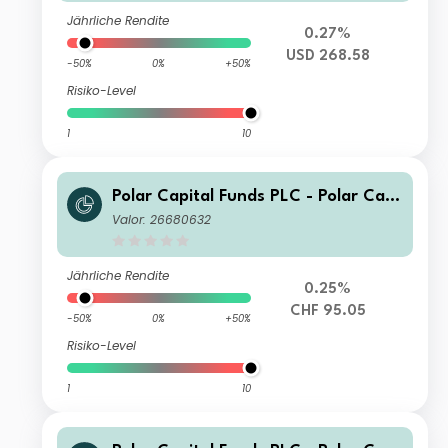
Jährliche Rendite
0.27%
USD 268.58
-50%
0%
+50%
Risiko-Level
1
10
Polar Capital Funds PLC - Polar Capi
tal Global Technology Fund I CHF He
Valor: 26680632
dged Income
Jährliche Rendite
0.25%
CHF 95.05
-50%
0%
+50%
Risiko-Level
1
10