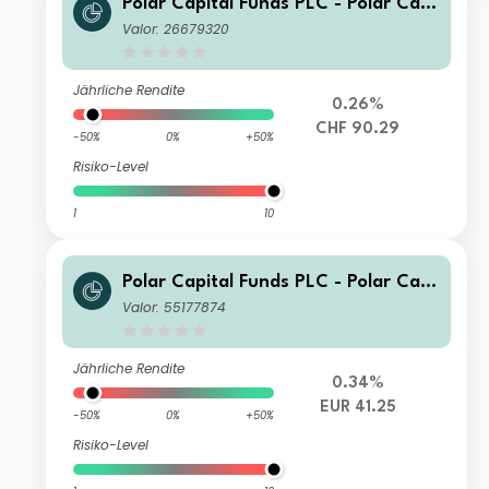
Polar Capital Funds PLC - Polar Capi
tal Global Technology Fund R CHF H
Valor: 26679320
edged Income
Jährliche Rendite
0.26%
CHF 90.29
-50%
0%
+50%
Risiko-Level
1
10
Polar Capital Funds PLC - Polar Capi
tal Global Technology Fund R Acc
Valor: 55177874
Jährliche Rendite
0.34%
EUR 41.25
-50%
0%
+50%
Risiko-Level