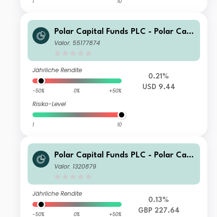
1
10
Polar Capital Funds PLC - Polar Capi
tal Global Technology Fund R Acc
Valor: 55177874
Jährliche Rendite
0.21%
USD 9.44
-50%
0%
+50%
Risiko-Level
1
10
Polar Capital Funds PLC - Polar Capi
tal Global Technology Fund Income
Valor: 1320879
Jährliche Rendite
0.13%
GBP 227.64
-50%
0%
+50%