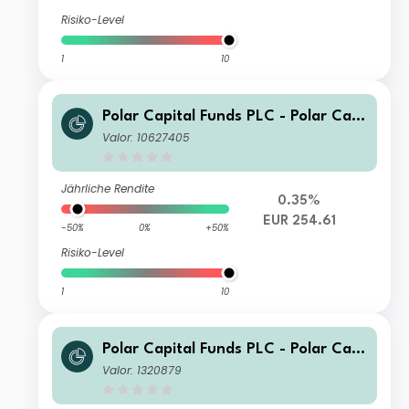
Risiko-Level
1
10
Polar Capital Funds PLC - Polar Capi
tal Global Technology Fund I Income
Valor: 10627405
Jährliche Rendite
0.35%
EUR 254.61
-50%
0%
+50%
Risiko-Level
1
10
Polar Capital Funds PLC - Polar Capi
tal Global Technology Fund Income
Valor: 1320879