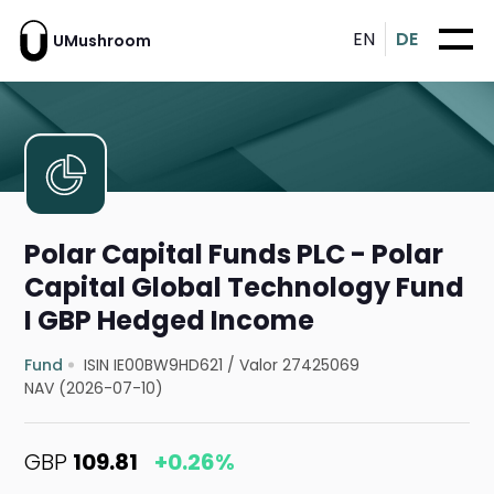
EN
DE
UMushroom
Polar Capital Funds PLC - Polar
Capital Global Technology Fund
I GBP Hedged Income
Fund
ISIN IE00BW9HD621
/
Valor 27425069
NAV (2026-07-10)
GBP
109.81
+0.26%