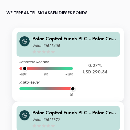
WEITERE ANTEILSKLASSEN DIESES FONDS
Polar Capital Funds PLC - Polar Capi
tal Global Technology Fund I Income
Valor: 10627405
Jährliche Rendite
0.27%
USD 290.84
-50%
0%
+50%
Risiko-Level
1
10
Polar Capital Funds PLC - Polar Capi
tal Global Technology Fund R Incom
Valor: 10627672
e