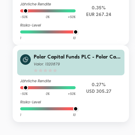
Jährliche Rendite
0.35%
EUR 267.24
-50%
0%
+50%
Risiko-Level
1
10
Polar Capital Funds PLC - Polar Capi
tal Global Technology Fund Income
Valor: 1320879
Jährliche Rendite
0.27%
USD 305.27
-50%
0%
+50%
Risiko-Level
1
10