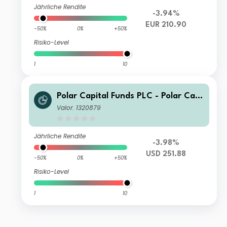
Jährliche Rendite
-3.94%
EUR 210.90
-50%
0%
+50%
Risiko-Level
1
10
Polar Capital Funds PLC - Polar Capi
tal Global Technology Fund Income
Valor: 1320879
Jährliche Rendite
-3.98%
USD 251.88
-50%
0%
+50%
Risiko-Level
1
10