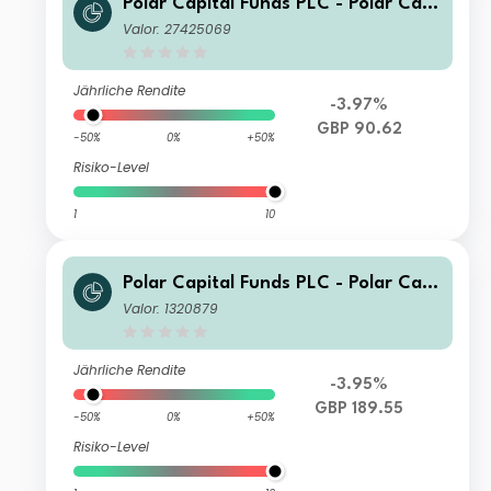
Polar Capital Funds PLC - Polar Capi
tal Global Technology Fund I GBP He
Valor: 27425069
dged Income
Jährliche Rendite
-3.97%
GBP 90.62
-50%
0%
+50%
Risiko-Level
1
10
Polar Capital Funds PLC - Polar Capi
tal Global Technology Fund Income
Valor: 1320879
Jährliche Rendite
-3.95%
GBP 189.55
-50%
0%
+50%
Risiko-Level