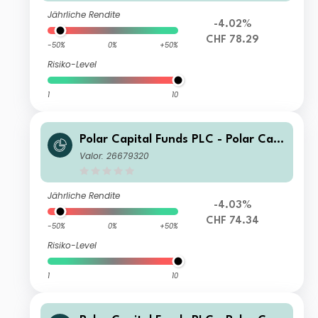
Jährliche Rendite
-4.02%
CHF 78.29
-50%
0%
+50%
Risiko-Level
1
10
Polar Capital Funds PLC - Polar Capi
tal Global Technology Fund R CHF H
Valor: 26679320
edged Income
Jährliche Rendite
-4.03%
CHF 74.34
-50%
0%
+50%
Risiko-Level
1
10