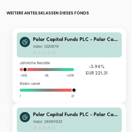
WEITERE ANTEILSKLASSEN DIESES FONDS
Polar Capital Funds PLC - Polar Capi
tal Global Technology Fund Income
Valor: 1320879
Jährliche Rendite
-3.94%
EUR 221.31
-50%
0%
+50%
Risiko-Level
1
10
Polar Capital Funds PLC - Polar Capi
tal Global Technology Fund I CHF He
Valor: 26680632
dged Income