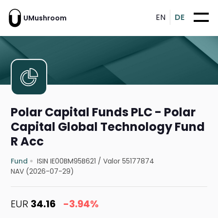
EN
DE
UMushroom
Polar Capital Funds PLC - Polar
Capital Global Technology Fund
R Acc
Fund
ISIN IE00BM95B621
/
Valor 55177874
NAV (2026-07-29)
EUR
34.16
-3.94%