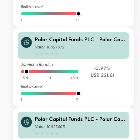
Risiko-Level
1
10
Polar Capital Funds PLC - Polar Capi
tal Global Technology Fund R Incom
Valor: 10627672
e
Jährliche Rendite
-3.97%
USD 221.61
-50%
0%
+50%
Risiko-Level
1
10
Polar Capital Funds PLC - Polar Capi
tal Global Technology Fund I Income
Valor: 10627405