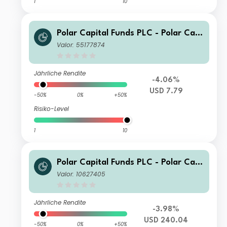
1
10
Polar Capital Funds PLC - Polar Capi
tal Global Technology Fund R Acc
Valor: 55177874
Jährliche Rendite
-4.06%
USD 7.79
-50%
0%
+50%
Risiko-Level
1
10
Polar Capital Funds PLC - Polar Capi
tal Global Technology Fund I Income
Valor: 10627405
Jährliche Rendite
-3.98%
USD 240.04
-50%
0%
+50%