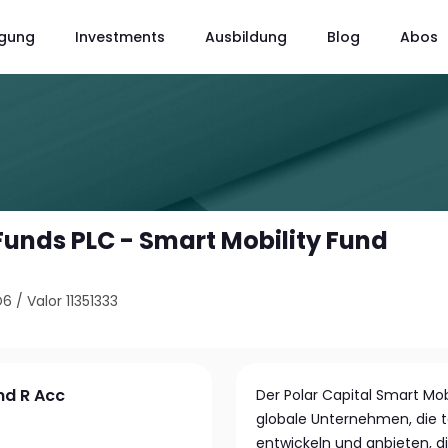
gung
Investments
Ausbildung
Blog
Abos
Funds PLC - Smart Mobility Fund
D6
/
Valor 11351333
nd R Acc
Der Polar Capital Smart Mobi
globale Unternehmen, die 
entwickeln und anbieten, d