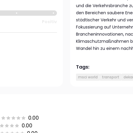
und die Verkehrsbranche z
den Bereichen saubere Energ
städtischer Verkehr und ve
Positiv
Fokussierung auf Unternehm
Brancheninnovationen, na
Klimaschutzmaßnahmen beit
Wandel hin zu einem nachha
Tags:
msci world
transport
deka
0.00
0.00