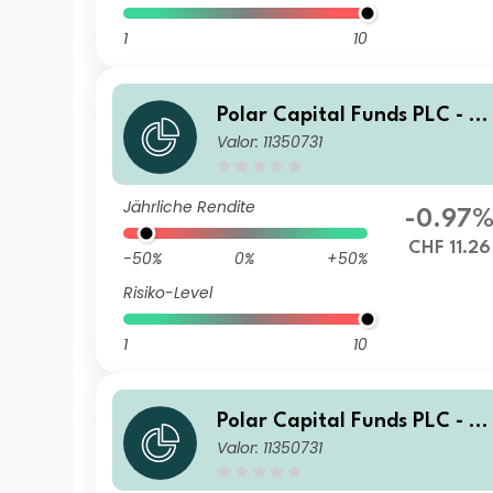
1
10
Polar Capital Funds PLC - S
Valor: 11350731
mart Mobility Fund I Acc
Jährliche Rendite
-0.97
CHF 11.26
-50%
0%
+50%
Risiko-Level
1
10
Polar Capital Funds PLC - S
Valor: 11350731
mart Mobility Fund I Acc