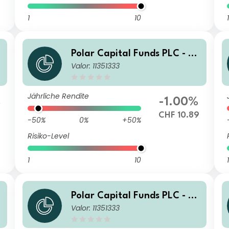
1
10
1
Polar Capital Funds PLC - S
Valor: 11351333
mart Mobility Fund R Acc
Jährliche Rendite
%
-1.00%
CHF 10.89
-50%
0%
+50%
Risiko-Level
1
10
1
Polar Capital Funds PLC - S
Valor: 11351333
mart Mobility Fund R Acc