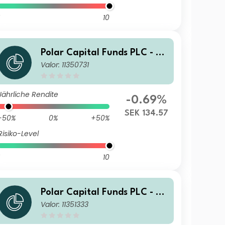
10
Polar Capital Funds PLC - S
Valor: 11350731
mart Mobility Fund I Acc
Jährliche Rendite
-0.69%
SEK 134.57
-50%
0%
+50%
Risiko-Level
10
Polar Capital Funds PLC - S
Valor: 11351333
mart Mobility Fund R Acc