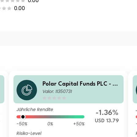
0.00
0.00
Polar Capital Funds PLC - S
Valor: 11350731
mart Mobility Fund I Acc
Jährliche Rendite
%
-1.36%
5
USD 13.79
-50%
0%
+50%
Risiko-Level