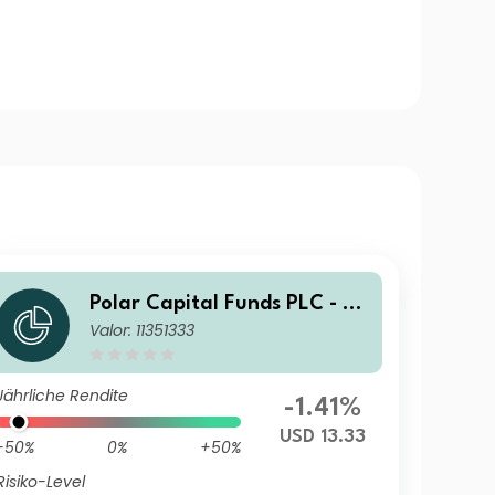
Polar Capital Funds PLC - S
Valor: 11351333
mart Mobility Fund R Acc
Jährliche Rendite
-1.41%
USD 13.33
-50%
0%
+50%
Risiko-Level