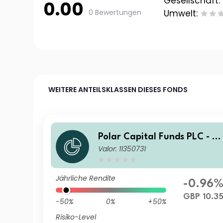
Gesellschaft:
0.00
0 Bewertungen
Umwelt:
WEITERE ANTEILSKLASSEN DIESES FONDS
Polar Capital Funds PLC - S
Valor: 11350731
mart Mobility Fund I Acc
Jährliche Rendite
-0.96
GBP 10.3
-50%
0%
+50%
Risiko-Level