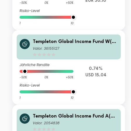
EUR 30.10
-50%
0%
+50%
Risiko-Level
1
10
Templeton Global Income Fund W(Ac
c)USD
Valor: 36155127
Jährliche Rendite
0.74%
USD 15.04
-50%
0%
+50%
Risiko-Level
1
10
Templeton Global Income Fund A(Qd
is)USD
Valor: 2054838