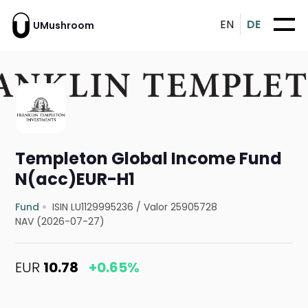
EN
DE
UMushroom
Templeton Global Income Fund
N(acc)EUR-H1
Fund
ISIN LU1129995236
/
Valor 25905728
NAV (2026-07-27)
EUR
10.78
+0.65%