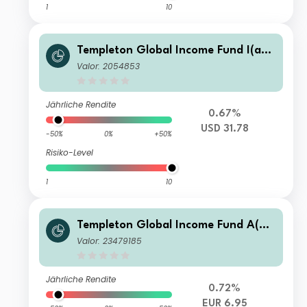
1
10
Templeton Global Income Fund I(ac
c)USD
Valor: 2054853
Jährliche Rendite
0.67%
USD 31.78
-50%
0%
+50%
Risiko-Level
1
10
Templeton Global Income Fund A(Qd
is)EUR-H1
Valor: 23479185
Jährliche Rendite
0.72%
EUR 6.95