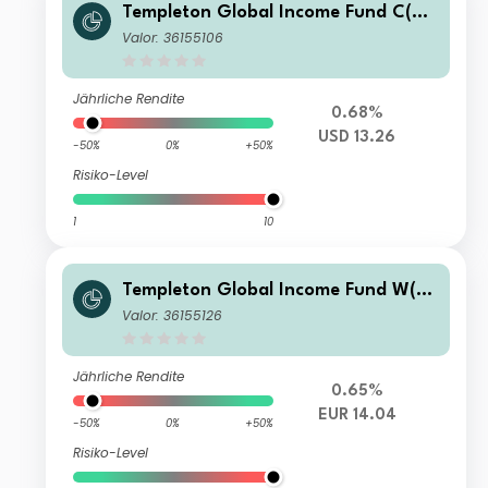
Templeton Global Income Fund C(Ac
c)USD
Valor: 36155106
Jährliche Rendite
0.68%
USD 13.26
-50%
0%
+50%
Risiko-Level
1
10
Templeton Global Income Fund W(Ac
c)EUR
Valor: 36155126
Jährliche Rendite
0.65%
EUR 14.04
-50%
0%
+50%
Risiko-Level