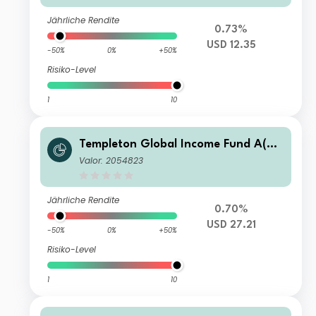
Jährliche Rendite
0.73%
USD 12.35
-50%
0%
+50%
Risiko-Level
1
10
Templeton Global Income Fund A(ac
c)USD
Valor: 2054823
Jährliche Rendite
0.70%
USD 27.21
-50%
0%
+50%
Risiko-Level
1
10