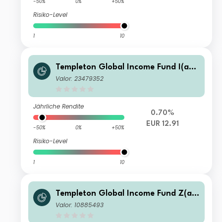
-50%
0%
+50%
Risiko-Level
1
10
Templeton Global Income Fund I(ac
c)EUR-H1
Valor: 23479352
Jährliche Rendite
0.70%
EUR 12.91
-50%
0%
+50%
Risiko-Level
1
10
Templeton Global Income Fund Z(ac
c)USD
Valor: 10885493