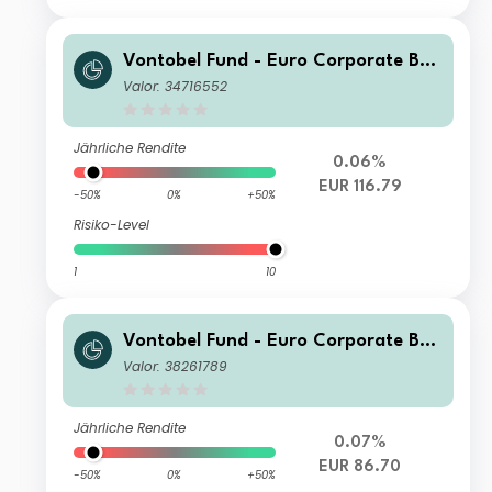
Vontobel Fund - Euro Corporate Bon
d G EUR Cap
Valor: 34716552
Jährliche Rendite
0.06%
EUR 116.79
-50%
0%
+50%
Risiko-Level
1
10
Vontobel Fund - Euro Corporate Bon
d AN EUR Dist
Valor: 38261789
Jährliche Rendite
0.07%
EUR 86.70
-50%
0%
+50%