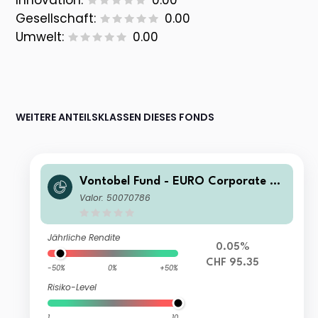
Innovation:
0.00
Gesellschaft:
0.00
Umwelt:
0.00
WEITERE ANTEILSKLASSEN DIESES FONDS
Vontobel Fund - EURO Corporate Bo
nd HR CHF Hedged Acc
Valor: 50070786
Jährliche Rendite
0.05%
CHF 95.35
-50%
0%
+50%
Risiko-Level
1
10