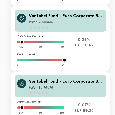
Vontobel Fund - Euro Corporate Bon
d HI (hedged) CHF Cap
Valor: 23983081
Jährliche Rendite
0.04%
CHF 111.42
-50%
0%
+50%
Risiko-Level
1
10
Vontobel Fund - Euro Corporate Bon
d S EUR Cap
Valor: 34176476
Jährliche Rendite
0.07%
EUR 119.22
-50%
0%
+50%