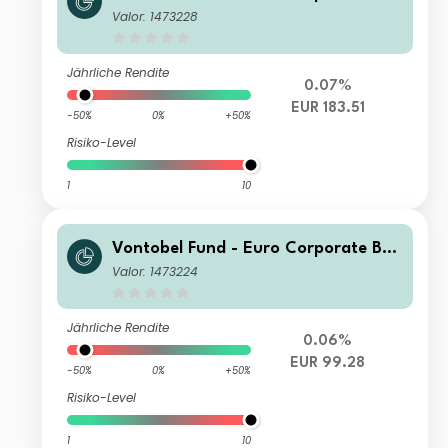
d B EUR Cap
Valor: 1473228
Jährliche Rendite
0.07%
EUR 183.51
-50%
0%
+50%
Risiko-Level
1
10
Vontobel Fund - Euro Corporate Bon
d A EUR Dist
Valor: 1473224
Jährliche Rendite
0.06%
EUR 99.28
-50%
0%
+50%
Risiko-Level
1
10