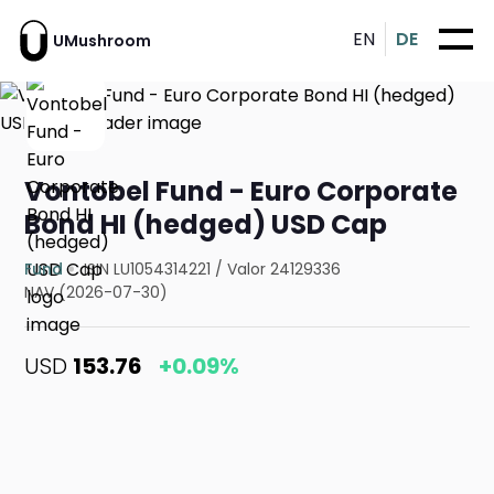
EN
DE
UMushroom
Vontobel Fund - Euro Corporate
Bond HI (hedged) USD Cap
Fund
ISIN LU1054314221
/
Valor 24129336
NAV (2026-07-30)
USD
153.76
+0.09%