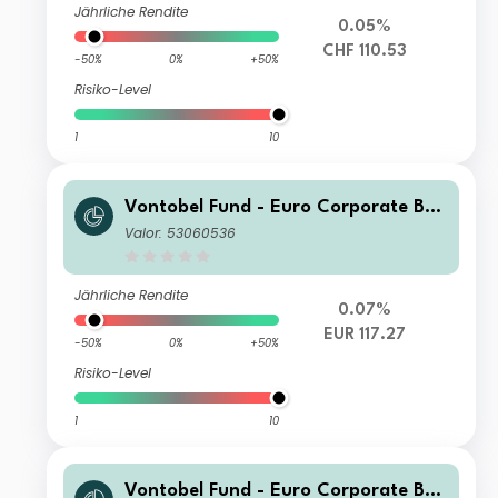
Jährliche Rendite
0.05%
CHF 110.53
-50%
0%
+50%
Risiko-Level
1
10
Vontobel Fund - Euro Corporate Bon
d Y EUR Cap
Valor: 53060536
Jährliche Rendite
0.07%
EUR 117.27
-50%
0%
+50%
Risiko-Level
1
10
Vontobel Fund - Euro Corporate Bon