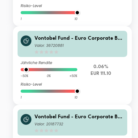
Risiko-Level
1
10
Vontobel Fund - Euro Corporate Bon
d N EUR Cap
Valor: 36720881
Jährliche Rendite
0.06%
EUR 111.10
-50%
0%
+50%
Risiko-Level
1
10
Vontobel Fund - Euro Corporate Bon
d H (hedged) CHF Cap
Valor: 20187732