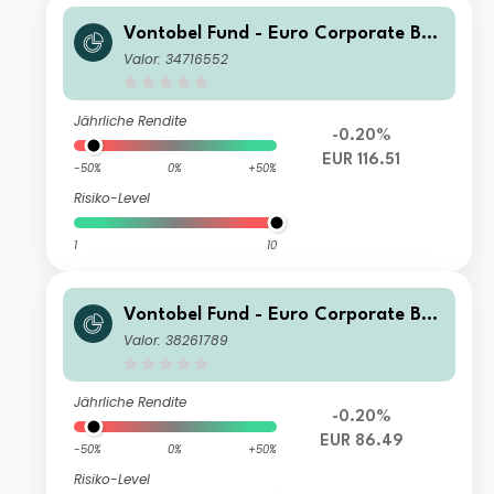
Vontobel Fund - Euro Corporate Bon
d G EUR Cap
Valor: 34716552
Jährliche Rendite
-0.20%
EUR 116.51
-50%
0%
+50%
Risiko-Level
1
10
Vontobel Fund - Euro Corporate Bon
d AN EUR Dist
Valor: 38261789
Jährliche Rendite
-0.20%
EUR 86.49
-50%
0%
+50%
Risiko-Level