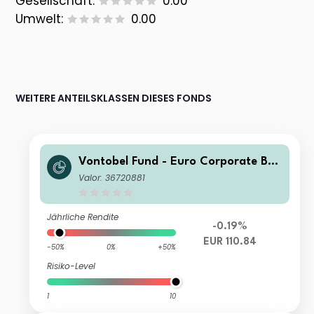
Gesellschaft:
0.00
Umwelt:
0.00
WEITERE ANTEILSKLASSEN DIESES FONDS
Vontobel Fund - Euro Corporate Bon
d N EUR Cap
Valor: 36720881
Jährliche Rendite
-0.19%
EUR 110.84
-50%
0%
+50%
Risiko-Level
1
10