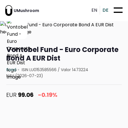
EN
DE
UMushroom
Vontobel Fund - Euro Corporate
Bond A EUR Dist
Fund
ISIN LU0153585566
/
Valor 1473224
NAV (2026-07-23)
EUR
99.06
-0.19%