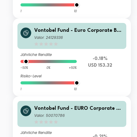
1
10
Vontobel Fund - Euro Corporate Bon
d HI (hedged) USD Cap
Valor: 24129336
Jährliche Rendite
-0.18%
USD 153.32
-50%
0%
+50%
Risiko-Level
1
10
Vontobel Fund - EURO Corporate Bo
nd HR CHF Hedged Acc
Valor: 50070786
Jährliche Rendite
-0.21%