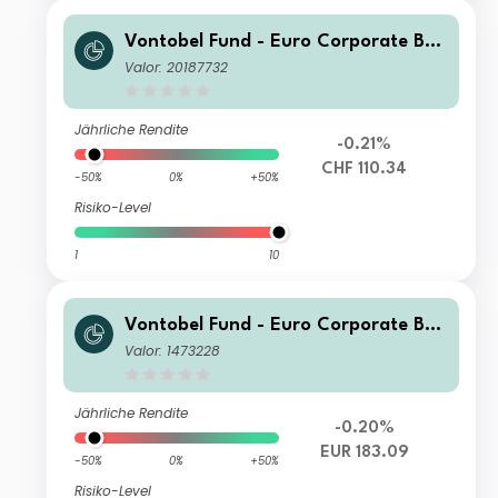
Vontobel Fund - Euro Corporate Bon
d H (hedged) CHF Cap
Valor: 20187732
Jährliche Rendite
-0.21%
CHF 110.34
-50%
0%
+50%
Risiko-Level
1
10
Vontobel Fund - Euro Corporate Bon
d B EUR Cap
Valor: 1473228
Jährliche Rendite
-0.20%
EUR 183.09
-50%
0%
+50%
Risiko-Level