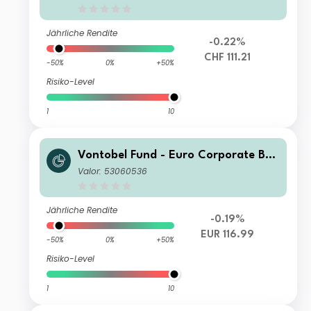
Jährliche Rendite
-0.22%
CHF 111.21
-50%
0%
+50%
Risiko-Level
1
10
Vontobel Fund - Euro Corporate Bon
d Y EUR Cap
Valor: 53060536
Jährliche Rendite
-0.19%
EUR 116.99
-50%
0%
+50%
Risiko-Level
1
10