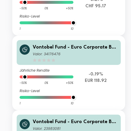
CHF 95.17
-50%
0%
+50%
Risiko-Level
1
10
Vontobel Fund - Euro Corporate Bon
d S EUR Cap
Valor: 34176476
Jährliche Rendite
-0.19%
EUR 118.92
-50%
0%
+50%
Risiko-Level
1
10
Vontobel Fund - Euro Corporate Bon
d HI (hedged) CHF Cap
Valor: 23983081