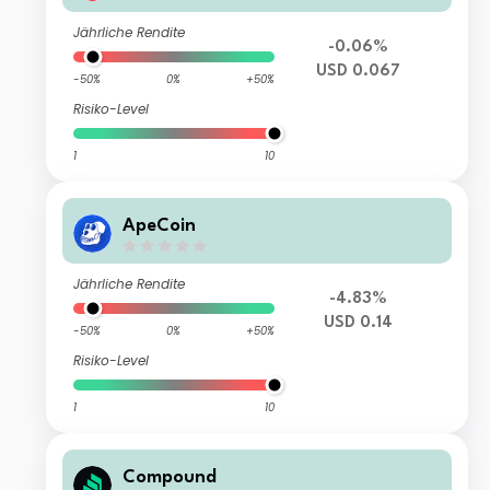
Jährliche Rendite
-0.06%
USD 0.067
-50%
0%
+50%
Risiko-Level
1
10
ApeCoin
Jährliche Rendite
-4.83%
USD 0.14
-50%
0%
+50%
Risiko-Level
1
10
Compound