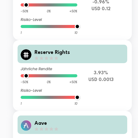
-0.96%
USD 0.12
-50%
0%
+50%
Risiko-Level
1
10
Reserve Rights
Jährliche Rendite
3.93%
USD 0.0013
-50%
0%
+50%
Risiko-Level
1
10
Aave