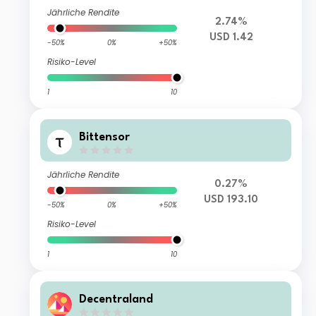
Jährliche Rendite
2.74%
USD 1.42
-50%
0%
+50%
Risiko-Level
1
10
Bittensor
Jährliche Rendite
0.27%
USD 193.10
-50%
0%
+50%
Risiko-Level
1
10
Decentraland