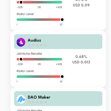
0.70%
USD 0.09
-50%
0%
+50%
Risiko-Level
1
10
Audius
Jährliche Rendite
0.68%
USD 0.013
-50%
0%
+50%
Risiko-Level
1
10
DAO Maker
Jährliche Rendite