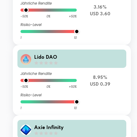
Jährliche Rendite
3.16%
USD 3.60
-50%
0%
+50%
Risiko-Level
1
10
Lido DAO
Jährliche Rendite
8.95%
USD 0.39
-50%
0%
+50%
Risiko-Level
1
10
Axie Infinity