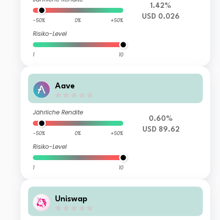
1.42%
USD 0.026
-50%
0%
+50%
Risiko-Level
1
10
Aave
Jährliche Rendite
0.60%
USD 89.62
-50%
0%
+50%
Risiko-Level
1
10
Uniswap