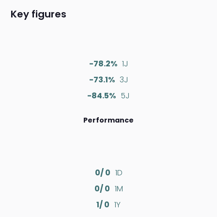
Key figures
-78.2%
1J
-73.1%
3J
-84.5%
5J
Performance
0/ 0
1D
0/ 0
1M
1/ 0
1Y