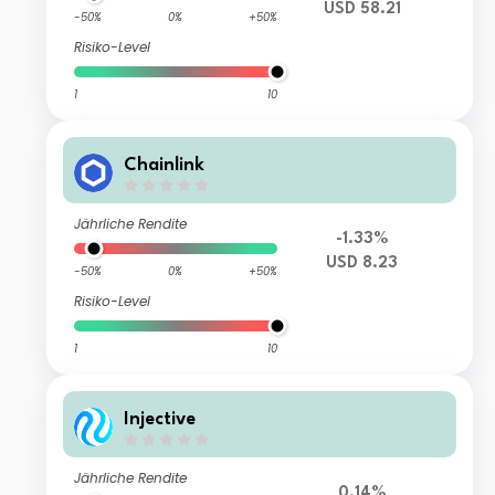
USD 58.21
-50%
0%
+50%
Risiko-Level
1
10
Chainlink
Jährliche Rendite
-1.33%
USD 8.23
-50%
0%
+50%
Risiko-Level
1
10
Injective
Jährliche Rendite
0.14%