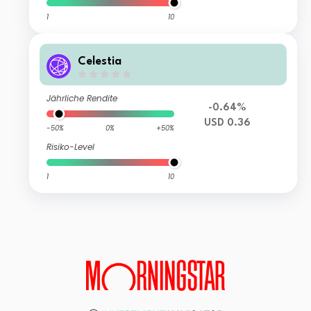
1
10
Celestia
Jährliche Rendite
-0.64%
USD 0.36
-50%
0%
+50%
Risiko-Level
1
10