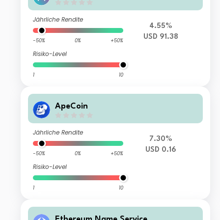
Jährliche Rendite
4.55%
USD 91.38
-50%
0%
+50%
Risiko-Level
1
10
ApeCoin
Jährliche Rendite
7.30%
USD 0.16
-50%
0%
+50%
Risiko-Level
1
10
Ethereum Name Service