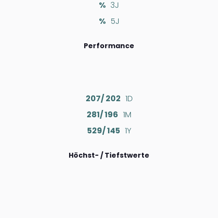
%
3J
%
5J
Performance
207/ 202
1D
281/ 196
1M
529/ 145
1Y
Höchst- / Tiefstwerte