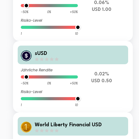
0.06%
USD 1.00
-50%
0%
+50%
Risiko-Level
1
10
sUSD
Jährliche Rendite
0.02%
USD 0.50
-50%
0%
+50%
Risiko-Level
1
10
World Liberty Financial USD