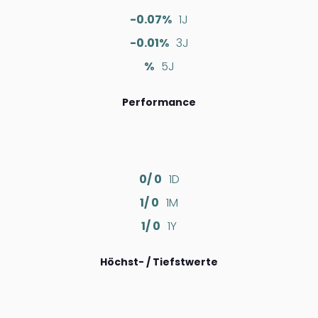
-0.07%
1J
-0.01%
3J
%
5J
Performance
0/ 0
1D
1/ 0
1M
1/ 0
1Y
Höchst- / Tiefstwerte