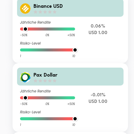
Binance USD
Jährliche Rendite
0.06%
USD 1.00
-50%
0%
+50%
Risiko-Level
1
10
Pax Dollar
Jährliche Rendite
-0.01%
USD 1.00
-50%
0%
+50%
Risiko-Level
1
10