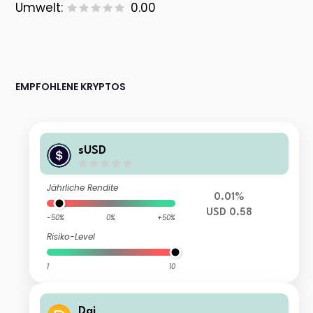
Umwelt:
0.00
EMPFOHLENE KRYPTOS
sUSD
Jährliche Rendite
0.01%
USD 0.58
-50%
0%
+50%
Risiko-Level
1
10
Dai