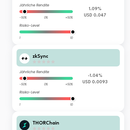
Jährliche Rendite
1.09%
USD 0.047
-50%
0%
+50%
Risiko-Level
1
10
zkSync
Jährliche Rendite
-1.04%
USD 0.0093
-50%
0%
+50%
Risiko-Level
1
10
THORChain