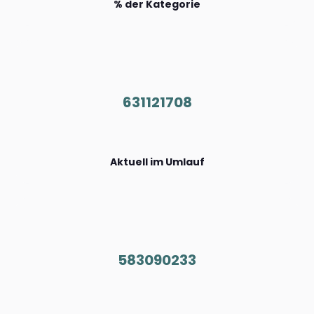
% der Kategorie
631121708
Aktuell im Umlauf
583090233