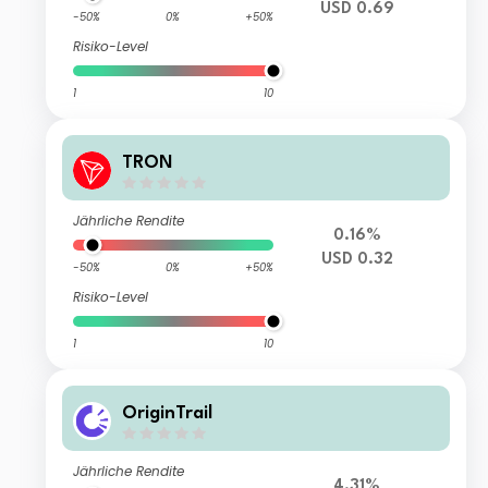
USD 0.69
-50%
0%
+50%
Risiko-Level
1
10
TRON
Jährliche Rendite
0.16%
USD 0.32
-50%
0%
+50%
Risiko-Level
1
10
OriginTrail
Jährliche Rendite
4.31%