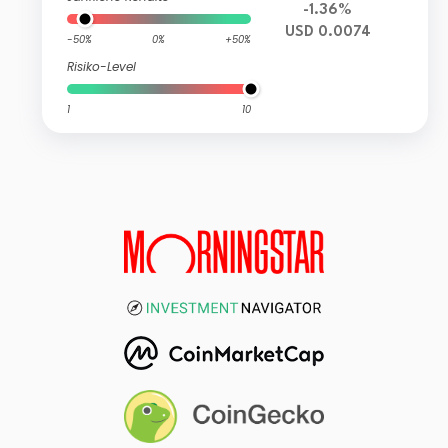
-1.36%
USD 0.0074
-50%
0%
+50%
Risiko-Level
1
10