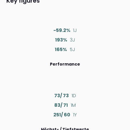
Key figures
-59.2%
1J
193%
3J
165%
5J
Performance
73/ 73
1D
83/ 71
1M
251/ 60
1Y
Höchst- / Tiefstwerte