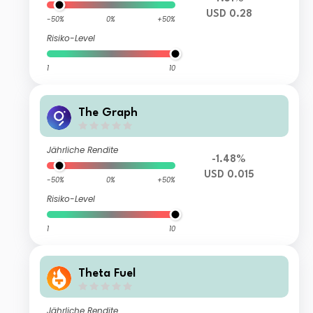
USD 0.28
-50%
0%
+50%
Risiko-Level
1
10
The Graph
Jährliche Rendite
-1.48%
USD 0.015
-50%
0%
+50%
Risiko-Level
1
10
Theta Fuel
Jährliche Rendite