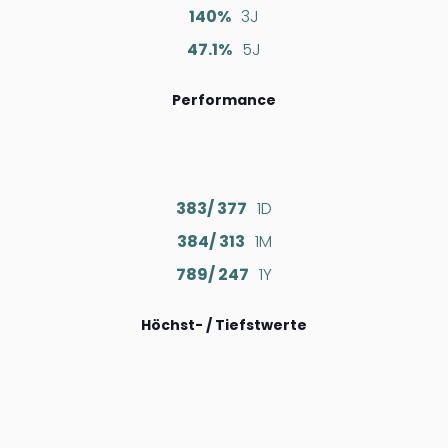
140%
3J
47.1%
5J
Performance
383/ 377
1D
384/ 313
1M
789/ 247
1Y
Höchst- / Tiefstwerte