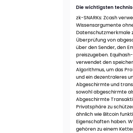
Die wichtigsten technis
zk-SNARKs: Zcash verwen
Wissensargumente ohne
Datenschutzmerkmale zu
Überprüfung von abgesc
über den Sender, den E
preiszugeben. Equihash
verwendet den speiche
Algorithmus, um das Prob
und ein dezentraleres u
Abgeschirmte und trans
sowohl abgeschirmte al
Abgeschirmte Transakt
Privatsphäre zu schütz
ähnlich wie Bitcoin funk
Eigenschaften haben. We
gehören zu einem Ketten