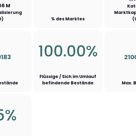
66 M
Kat
lisierung
Marktkap
D)
% des Marktes
(
100.00%
9183
210
Flüssige / Sich im Umlauf
Bestände
befindende Bestände
Max. 
15%