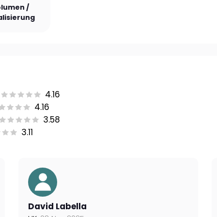
lumen /
lisierung
4.16
4.16
3.58
3.11
David Labella