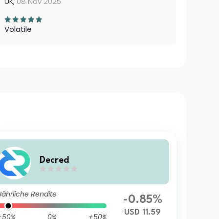
UK,
08 Nov 2025
Volatile
Decred
Jährliche Rendite
-0.85%
USD 11.59
-50%
0%
+50%