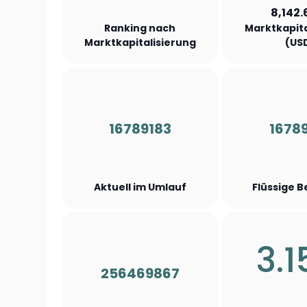
8,142.
Ranking nach
Marktkapita
Marktkapitalisierung
(US
16789183
1678
Aktuell im Umlauf
Flüssige 
3.
256469867