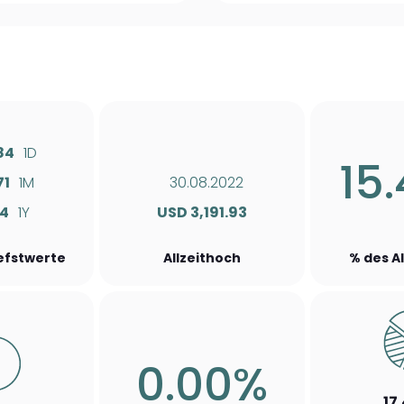
84
1D
15
71
1M
30.08.2022
34
1Y
USD 3,191.93
iefstwerte
Allzeithoch
% des A
0.00%
17