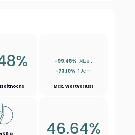
.48%
-99.48%
Allzeit
-73.10%
1 Jahr
llzeithochs
Max. Wertverlust
46.64%
.458 B