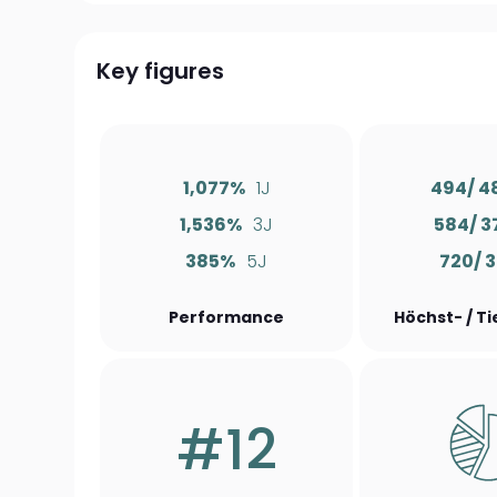
Key figures
1,077%
1J
494/ 4
1,536%
3J
584/ 3
385%
5J
720/ 
Performance
Höchst- / T
#12