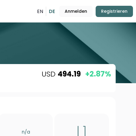
EN
DE
Anmelden
Registrieren
USD
494.19
+2.87%
L1
n/a