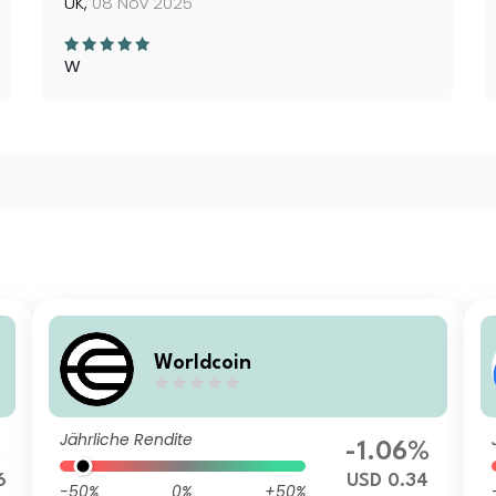
UK,
08 Nov 2025
W
Worldcoin
Jährliche Rendite
%
-1.06%
6
USD 0.34
-50%
0%
+50%