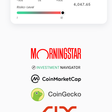
-50%
0%
+50%
4,047.65
Risiko-Level
1
10