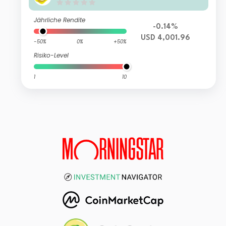
Jährliche Rendite
-0.14%
USD 4,001.96
-50%
0%
+50%
Risiko-Level
1
10