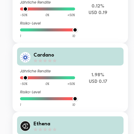
Jährliche Rendite
0.12%
USD 0.19
-50%
0%
+50%
Risiko-Level
1
10
Cardano
Jährliche Rendite
1.98%
USD 0.17
-50%
0%
+50%
Risiko-Level
1
10
Ethena