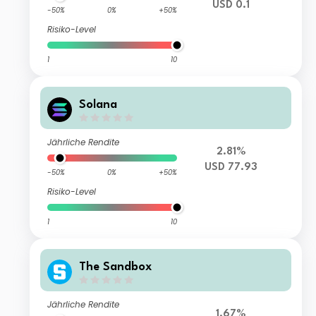
USD 0.1
-50%
0%
+50%
Risiko-Level
1
10
Solana
Jährliche Rendite
2.81%
USD 77.93
-50%
0%
+50%
Risiko-Level
1
10
The Sandbox
Jährliche Rendite
1.67%