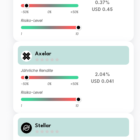
0.37%
USD 0.45
-50%
0%
+50%
Risiko-Level
1
10
Axelar
Jährliche Rendite
2.04%
USD 0.041
-50%
0%
+50%
Risiko-Level
1
10
Stellar