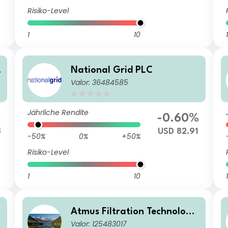
Risiko-Level
1
10
1
National Grid PLC
Valor: 36484585
Jährliche Rendite
%
-0.60%
8
USD 82.91
-50%
0%
+50%
Risiko-Level
1
10
1
Atmus Filtration Technologie
Valor: 125483017
s Inc