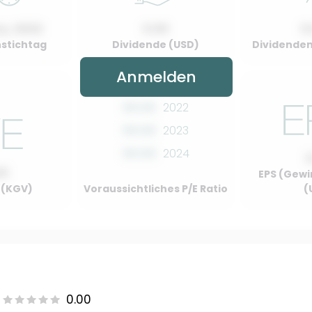
y, 2022
0.00
0
stichtag
Dividende (USD)
Dividenden
Anmelden
00.00
2022
00.00
2023
00.00
2024
00
EPS (Gewi
o (KGV)
Voraussichtliches P/E Ratio
(
0.00