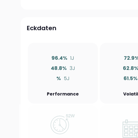
Eckdaten
96.4%
1J
72.9
48.8%
3J
62.8
%
5J
61.5%
Performance
Volati