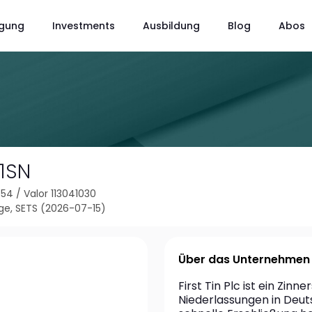
gung
Investments
Ausbildung
Blog
Abos
1SN
554
/
Valor 113041030
ge, SETS (2026-07-15)
Über das Unternehmen
First Tin Plc ist ein Zi
Niederlassungen in Deuts