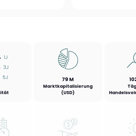
%
1J
%
3J
5J
79 M
10
Marktkapitalisierung
Täg
lität
(USD)
Handelsvol