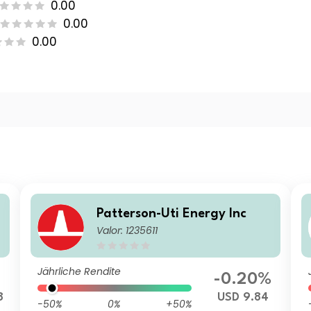
0.00
0.00
0.00
Patterson-Uti Energy Inc
Valor: 1235611
Jährliche Rendite
-0.20%
8
USD 9.84
-50%
0%
+50%