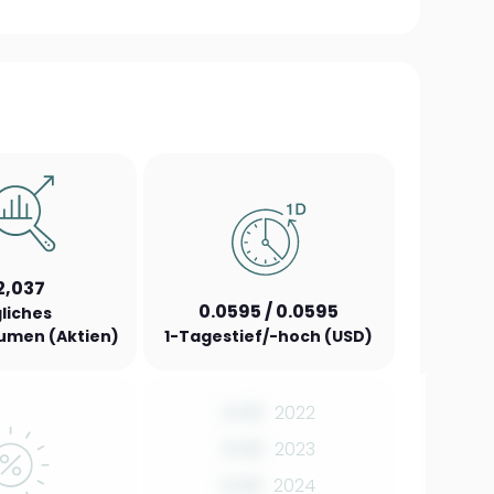
2,037
0.0595 / 0.0595
liches
umen (Aktien)
1-Tagestief/-hoch (USD)
0.00
2022
0.00
2023
0.00
2024