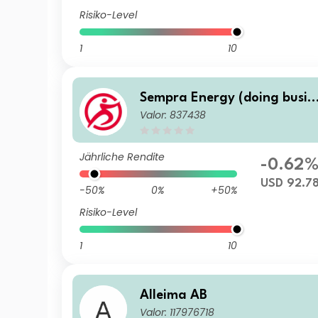
Risiko-Level
1
10
Sempra Energy (doing busin
Valor: 837438
ess as Sempra)
Jährliche Rendite
-0.62
USD 92.7
-50%
0%
+50%
Risiko-Level
1
10
Alleima AB
Valor: 117976718