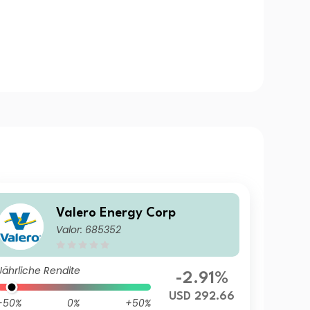
Valero Energy Corp
Valor: 685352
Jährliche Rendite
-2.91%
USD 292.66
-50%
0%
+50%