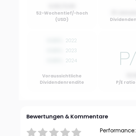
0.00 / 0.00
01 Januar
52-Wochentief/-hoch
(USD)
Dividenden
0.00%
2022
0.00%
2023
0.00%
2024
10.
Voraussichtliche
Dividendenrendite
P/E rati
Bewertungen & Kommentare
Performance: