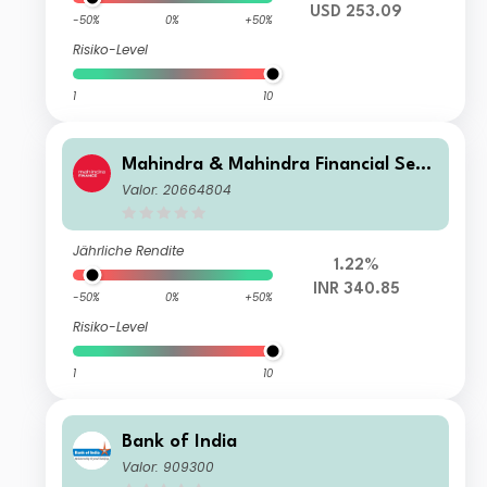
USD 253.09
-50%
0%
+50%
Risiko-Level
1
10
Mahindra & Mahindra Financial Servi
ces Ltd.
Valor: 20664804
Jährliche Rendite
1.22%
INR 340.85
-50%
0%
+50%
Risiko-Level
1
10
Bank of India
Valor: 909300