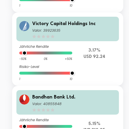
1
10
Victory Capital Holdings Inc
Valor: 39923635
Jährliche Rendite
3.17%
USD 92.24
-50%
0%
+50%
Risiko-Level
1
10
Bandhan Bank Ltd.
Valor: 40855848
Jährliche Rendite
5.15%