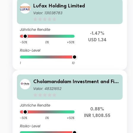
Lufax Holding Limited
Valor: 131038783
Jährliche Rendite
-1.47%
USD 1.34
-50%
0%
+50%
Risiko-Level
1
10
Cholamandalam Investment and Fin
ance Co. Ltd.
Valor: 48321652
Jährliche Rendite
0.88%
INR 1,808.55
-50%
0%
+50%
Risiko-Level