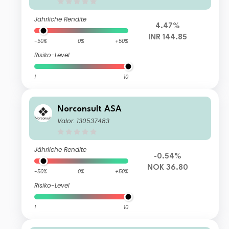
Jährliche Rendite
4.47%
INR 144.85
-50%
0%
+50%
Risiko-Level
1
10
Norconsult ASA
Valor: 130537483
Jährliche Rendite
-0.54%
NOK 36.80
-50%
0%
+50%
Risiko-Level
1
10