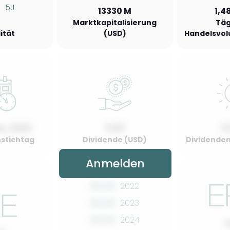
%
5J
13330 M
1,4
Marktkapitalisierung
Täg
lität
(USD)
Handelsvol
y, 2022
0.00
0
stichtag
Dividende (USD)
Dividenden
Anmelden
00.00
2022
00.00
2023
00.00
2024