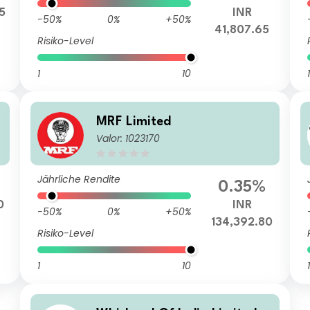
15
INR
-50%
0%
+50%
41,807.65
Risiko-Level
1
10
1
MRF Limited
Valor: 1023170
Jährliche Rendite
0.35%
0
INR
-50%
0%
+50%
134,392.80
Risiko-Level
1
10
1