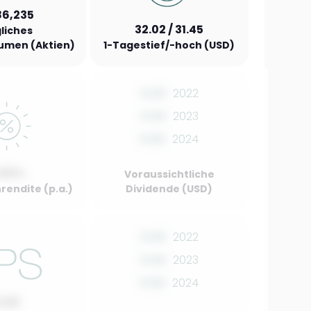
86,235
32.02 / 31.45
liches
umen (Aktien)
1-Tagestief/-hoch (USD)
0.00
2022
0.00
2023
0.00
2024
.00%
Voraussichtliche
rendite (p.a.)
Dividende (USD)
0.00
2022
0.00
2023
0.00
2024
0.00