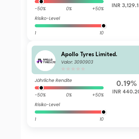
INR 3,129.
-50%
0%
+50%
Risiko-Level
1
10
Apollo Tyres Limited.
Valor: 3090903
Jährliche Rendite
0.19%
INR 440.2
-50%
0%
+50%
Risiko-Level
1
10