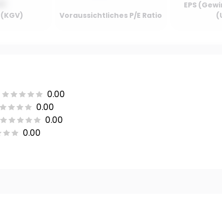
00
EPS (Gewi
o (KGV)
Voraussichtliches P/E Ratio
(
0.00
0.00
0.00
0.00