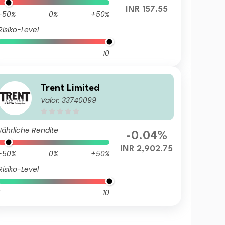
INR 157.55
-50%
0%
+50%
Risiko-Level
10
Trent Limited
Valor: 33740099
Jährliche Rendite
-0.04%
INR 2,902.75
-50%
0%
+50%
Risiko-Level
10