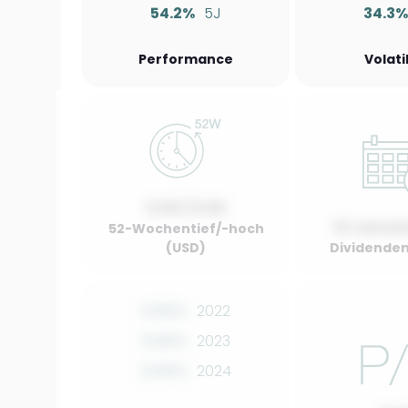
54.2%
5J
34.3
Performance
Volati
0.00 / 0.00
01 Januar
52-Wochentief/-hoch
(USD)
Dividenden
0.00%
2022
0.00%
2023
0.00%
2024