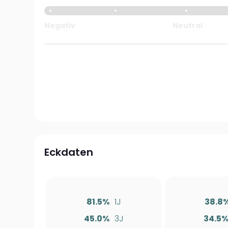
Negativ
Neutral
Eckdaten
81.5%
1J
38.8
45.0%
3J
34.5